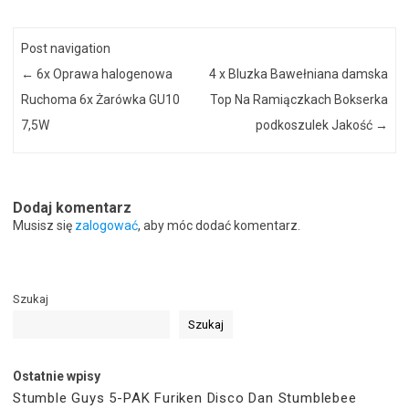
Post navigation
←
6x Oprawa halogenowa
4 x Bluzka Bawełniana damska
Ruchoma 6x Żarówka GU10
Top Na Ramiączkach Bokserka
7,5W
podkoszulek Jakość
→
Dodaj komentarz
Musisz się
zalogować
, aby móc dodać komentarz.
Szukaj
Szukaj
Ostatnie wpisy
Stumble Guys 5-PAK Furiken Disco Dan Stumblebee