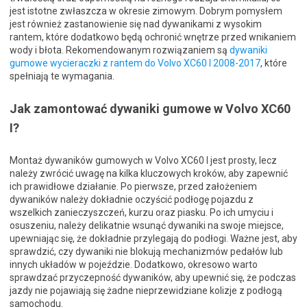
jest istotne zwłaszcza w okresie zimowym. Dobrym pomysłem
jest również zastanowienie się nad dywanikami z wysokim
rantem, które dodatkowo będą ochronić wnętrze przed wnikaniem
wody i błota. Rekomendowanym rozwiązaniem są
dywaniki
gumowe wycieraczki z rantem do Volvo XC60 I 2008-2017
, które
spełniają te wymagania.
Jak zamontować dywaniki gumowe w Volvo XC60
I?
Montaż dywaników gumowych w Volvo XC60 I jest prosty, lecz
należy zwrócić uwagę na kilka kluczowych kroków, aby zapewnić
ich prawidłowe działanie. Po pierwsze, przed założeniem
dywaników należy dokładnie oczyścić podłogę pojazdu z
wszelkich zanieczyszczeń, kurzu oraz piasku. Po ich umyciu i
osuszeniu, należy delikatnie wsunąć dywaniki na swoje miejsce,
upewniając się, że dokładnie przylegają do podłogi. Ważne jest, aby
sprawdzić, czy dywaniki nie blokują mechanizmów pedałów lub
innych układów w pojeździe. Dodatkowo, okresowo warto
sprawdzać przyczepność dywaników, aby upewnić się, że podczas
jazdy nie pojawiają się żadne nieprzewidziane kolizje z podłogą
samochodu.