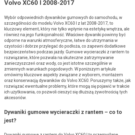
Volvo XC60 I 2008-2017
Wybór odpowiednich dywaników gumowych do samochodu, w
szczególności do modelu Volvo XC60 I z lat 2008-2017, to
kluczowy element, który nie tylko wpłynie na estetykę wnętrza, ale
również na jego funkcjonalność. Właściwe dywaniki powinny być
odporne na warunki atmosferyczne, łatwe do utrzymania w
czystości i dobrze przylegać do podłoża, co zapewni dodatkowe
bezpieczeństwo podczas jazdy. Gumowe wycieraczki z rantem to
rozwiązanie, które pozwala na skuteczne zatrzymywanie
zanieczyszczeń oraz wody, co jest istotne szczególnie w
zmiennych warunkach pogodowych. W poniższym artykule
omówimy kluczowe aspekty związane z wyborem, montażem
oraz konserwacją dywaników do Volvo XC60. Poruszymy także, jak
rozwiązać ewentualne problemy, które mogą się pojawić w trakcie
ich użytkowania, co pozwoli cieszyć się dłuższą żywotnością tych
akcesoriów.
Dywaniki gumowe wycieraczki z rantem – co to
jest?
Dywaniki gumowe z rantem do Volvo XC60 I to przemyślane