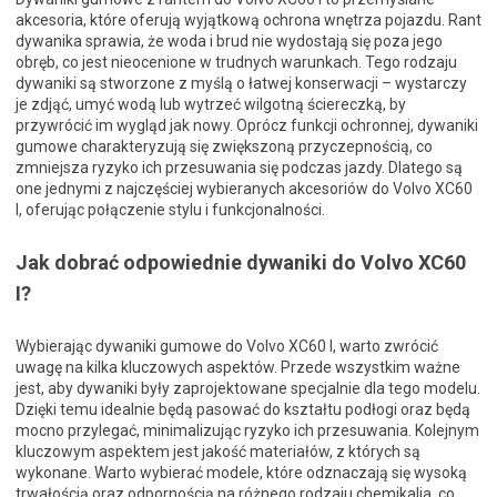
akcesoria, które oferują wyjątkową ochrona wnętrza pojazdu. Rant
dywanika sprawia, że woda i brud nie wydostają się poza jego
obręb, co jest nieocenione w trudnych warunkach. Tego rodzaju
dywaniki są stworzone z myślą o łatwej konserwacji – wystarczy
je zdjąć, umyć wodą lub wytrzeć wilgotną ściereczką, by
przywrócić im wygląd jak nowy. Oprócz funkcji ochronnej, dywaniki
gumowe charakteryzują się zwiększoną przyczepnością, co
zmniejsza ryzyko ich przesuwania się podczas jazdy. Dlatego są
one jednymi z najczęściej wybieranych akcesoriów do Volvo XC60
I, oferując połączenie stylu i funkcjonalności.
Jak dobrać odpowiednie dywaniki do Volvo XC60
I?
Wybierając dywaniki gumowe do Volvo XC60 I, warto zwrócić
uwagę na kilka kluczowych aspektów. Przede wszystkim ważne
jest, aby dywaniki były zaprojektowane specjalnie dla tego modelu.
Dzięki temu idealnie będą pasować do kształtu podłogi oraz będą
mocno przylegać, minimalizując ryzyko ich przesuwania. Kolejnym
kluczowym aspektem jest jakość materiałów, z których są
wykonane. Warto wybierać modele, które odznaczają się wysoką
trwałością oraz odpornością na różnego rodzaju chemikalia, co