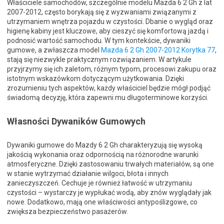
Właściciele samochodów, szczególnie modelu Mazda 6 2 Gh z lat
2007-2012, często borykają się z wyzwaniami związanymi z
utrzymaniem wnętrza pojazdu w czystości. Dbanie o wygląd oraz
higienę kabiny jest kluczowe, aby cieszyć się komfortową jazdą i
podnosić wartość samochodu. W tym kontekście, dywaniki
gumowe, a zwłaszcza model
Mazda 6 2 Gh 2007-2012 Korytka 77
,
stają się niezwykle praktycznym rozwiązaniem. W artykule
przyjrzymy się ich zaletom, różnym typom, procesowi zakupu oraz
istotnym wskazówkom dotyczącym użytkowania. Dzięki
zrozumieniu tych aspektów, każdy właściciel będzie mógł podjąć
świadomą decyzję, która zapewni mu długoterminowe korzyści.
Własności Dywaników Gumowych
Dywaniki gumowe do Mazdy 6 2 Gh charakteryzują się wysoką
jakością wykonania oraz odpornością na różnorodne warunki
atmosferyczne. Dzięki zastosowaniu trwałych materiałów, są one
w stanie wytrzymać działanie wilgoci, błota i innych
zanieczyszczeń. Cechuje je również łatwość w utrzymaniu
czystości – wystarczy je wypłukać wodą, aby znów wyglądały jak
nowe. Dodatkowo, mają one właściwości antypoślizgowe, co
zwiększa bezpieczeństwo pasażerów.