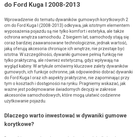
do Ford Kuga I 2008-2013
Wprowadzenie do tematu dywaników gumowych korytkowych 2
cm do Ford Kuga I (2008-2013) odkrywa, jak istotnym elementem
wyposażenia pojazdu są nie tylko komfort i estetyka, ale także
ochrona wnętrza samochodu. Z biegiem lat, samochody stają się
coraz bardziej zaawansowane technologicznie, jednak wartość,
jaką oferują akcesoria chroniące ich wnętrze, nie przestaje być
istotna. W szczególności, dywaniki gumowe pełnią funkcję nie
tylko praktyczną, ale również estetyczną, gdyż wpływają na
wygląd kabiny. W artykule omówimy kluczowe zalety dywaników
gumowych, ich funkcje ochronne, jak odpowiednio dobrać dywaniki
do Ford Kuga I oraz ich aspekty praktyczne, nie zapominając przy
tym o kosztach i dostępności na rynku. Pragniemy wskazać, jak
ważne jest podejmowanie świadomych decyzji w zakresie
akcesoriów samochodowych, które mogą ułatwić codzienne
użytkowanie pojazdu.
Dlaczego warto inwestować w dywaniki gumowe
korytkowe?