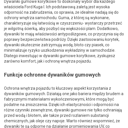
Dywaniki gumowe korytkowe to doskonały wybór dla każdego
właściciela Ford Kuga I. Ich podstawową zaletą jest wysoka
odporność na zabrudzenia, co sprawia, że idealnie nadają się do
ochrony wnętrza samochodu. Guma, z której są wykonane,
charakteryzuje się łatwością w czyszczeniu- wystarczy przetrzeć
je wilgotną ścierką, aby pozbyć się większości plam. Dodatkowo,
dywaniki te mają właściwości antypoślizgowe, co przyczynia się do
poprawy bezpieczeństwa podróży. Dzięki zastosowaniu korytek,
dywaniki skutecznie zatrzymują wodę, błoto czy piasek, co
minimalizuje ryzyko uszkodzenia wykładziny w samochodzie.
Dlatego inwestując w dywaniki gumowe korytkowe, zyskujesz
zarówno komfort, jak i ochronę wnętrza pojazdu.
Funkcje ochronne dywaników gumowych
Ochrona wnętrza pojazdu to kluczowy aspekt korzystania z
dywaników gumowych. Działają one jako bariera między brudem a
fabrycznymi materiałami wykończeniowymi, które mogą być
podatne na zniszczenia. Dzięki ich elastyczności i odporności na
różne czynniki zewnętrzne, dywaniki gumowe nie tylko ochraniają
przed wodą i błotem, ale także przed rozlaniem substancji
chemicznych, jak oleje czy napoje. Warto również wspomnieć, że
dywaniki te są odporne na działanie promieniowania UV, co