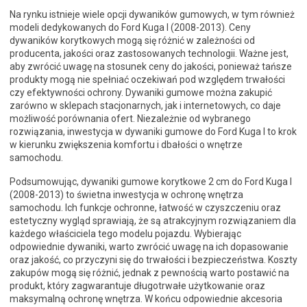
Na rynku istnieje wiele opcji dywaników gumowych, w tym również
modeli dedykowanych do Ford Kuga I (2008-2013). Ceny
dywaników korytkowych mogą się różnić w zależności od
producenta, jakości oraz zastosowanych technologii. Ważne jest,
aby zwrócić uwagę na stosunek ceny do jakości, ponieważ tańsze
produkty mogą nie spełniać oczekiwań pod względem trwałości
czy efektywności ochrony. Dywaniki gumowe można zakupić
zarówno w sklepach stacjonarnych, jak i internetowych, co daje
możliwość porównania ofert. Niezależnie od wybranego
rozwiązania, inwestycja w dywaniki gumowe do Ford Kuga I to krok
w kierunku zwiększenia komfortu i dbałości o wnętrze
samochodu.
Podsumowując, dywaniki gumowe korytkowe 2 cm do Ford Kuga I
(2008-2013) to świetna inwestycja w ochronę wnętrza
samochodu. Ich funkcje ochronne, łatwość w czyszczeniu oraz
estetyczny wygląd sprawiają, że są atrakcyjnym rozwiązaniem dla
każdego właściciela tego modelu pojazdu. Wybierając
odpowiednie dywaniki, warto zwrócić uwagę na ich dopasowanie
oraz jakość, co przyczyni się do trwałości i bezpieczeństwa. Koszty
zakupów mogą się różnić, jednak z pewnością warto postawić na
produkt, który zagwarantuje długotrwałe użytkowanie oraz
maksymalną ochronę wnętrza. W końcu odpowiednie akcesoria