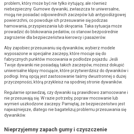
problem, który może być nie tylko irytujący, ale również
niebezpieczny. Gumowe dywaniki, zwłaszcza te uniwersalne,
mogą nie posiadać odpowiednich zaczepów lub antypoślizgowej
powierzchni, co powoduje ich przesuwanie się podczas
hamowania, przyspieszania lub skręcania. Taka sytuacja może
prowadzić do blokowania pedałów, co stanowi bezpośrednie
zagrożenie dla bezpieczeństwa kierowcy i pasażerów.
Aby zapobiec przesuwaniu się dywaników, wybierz modele
wyposażone w specjalne zaczepy, które mocuje się do
fabrycznych punktów mocowania w podłodze pojazdu. Jeśli
Twoje dywaniki nie posiadają takich zaczepów, możesz dokupić
uniwersalne klipsy mocujące, które przytwierdzisz do dywaników i
podłogi. Inną opcją jest zastosowanie taśmy dwustronnej o dużej
przyczepności, którą przykleisz na spodniej stronie dywaników.
Regularnie sprawdzaj, czy dywaniki są prawidłowo zamocowane i
nie przesuwają się. W razie potrzeby, popraw mocowanie lub
wymień uszkodzone zaczepy. Pamiętaj, że bezpieczeństwo jest
najważniejsze, dlatego nie bagatelizuj problemu przesuwania się
dywaników.
Nieprzyjemny zapach gumy i czyszczenie