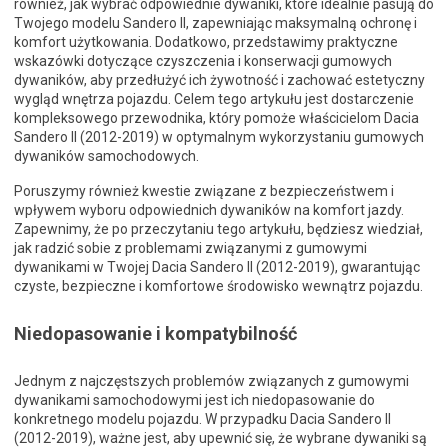
również, jak wybrać odpowiednie dywaniki, które idealnie pasują do
Twojego modelu Sandero II, zapewniając maksymalną ochronę i
komfort użytkowania. Dodatkowo, przedstawimy praktyczne
wskazówki dotyczące czyszczenia i konserwacji gumowych
dywaników, aby przedłużyć ich żywotność i zachować estetyczny
wygląd wnętrza pojazdu. Celem tego artykułu jest dostarczenie
kompleksowego przewodnika, który pomoże właścicielom Dacia
Sandero II (2012-2019) w optymalnym wykorzystaniu gumowych
dywaników samochodowych.
Poruszymy również kwestie związane z bezpieczeństwem i
wpływem wyboru odpowiednich dywaników na komfort jazdy.
Zapewnimy, że po przeczytaniu tego artykułu, będziesz wiedział,
jak radzić sobie z problemami związanymi z gumowymi
dywanikami w Twojej Dacia Sandero II (2012-2019), gwarantując
czyste, bezpieczne i komfortowe środowisko wewnątrz pojazdu.
Niedopasowanie i kompatybilność
Jednym z najczęstszych problemów związanych z gumowymi
dywanikami samochodowymi jest ich niedopasowanie do
konkretnego modelu pojazdu. W przypadku Dacia Sandero II
(2012-2019), ważne jest, aby upewnić się, że wybrane dywaniki są