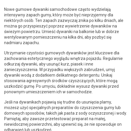
Nowe gumowe dywaniki samochodowe często wydzielają
intensywny zapach gumy, który może być nieprzyjemny dla
niektórych osób. Ten zapach zazwyczaj znika po kilku dniach, ale
można go przyspieszyć poprzez wywietrzenie dywaników na
świeżym powietrzu. Umieść dywaniki na balkonie lub w dobrze
wentylowanym pomieszczeniu na kilka dni, aby pozbyć się
nadmiaru zapachu.
Utrzymanie czystości gumowych dywaników jest kluczowe dla
zachowania estetycznego wyglądu wnętrza pojazdu. Regularnie
odkurzaj dywaniki, aby usunąć kurz, piasek i inne
zanieczyszczenia. W przypadku większych zabrudzeń, umyj
dywaniki wodą z dodatkiem delikatnego detergentu. Unikaj
stosowania agresywnych środków czyszczących, które mogą
uszkodzić gumę. Po umyciu, dokładnie wysusz dywaniki przed
ponownym umieszczeniem ich w samochodzie.
Jeśli na dywanikach pojawią się trudne do usunięcia plamy,
możesz użyć specjalnych preparatów do czyszczenia gumy lub
domowych sposobów, takich jak pasta z sody oczyszczonej i wody.
Pamiętaj, aby zawsze przetestować preparat na małej,
niewidocznej powierzchni, aby upewnić się, że nie spowoduje on
odbarwień lub uszkodzeń.