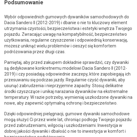
Podsumowanie
Wybór odpowiednich gumowych dywaników samochodowych do
Dacia Sandero II (2012-2019) i dbanie o nie to kluczowy element
utrzymania czystości, bezpieczeństwa i estetyki wnętrza Twojego
pojazdu. Zwracając uwagę na kompatybilność, bezpieczeństwo
użytkowania, regularne czyszczenie i odpowiednią konserwację,
możesz uniknąć wielu problemów i cieszyć się komfortem
podróżowania przez długi czas.
Pamiętaj, aby przed zakupem dokładnie sprawdzić, czy dywaniki
są dedykowane konkretnemu modelowi Dacia Sandero II (2012-
2019) i czy posiadają odpowiednie zaczepy, które zapobiegają ich
przesuwaniu się podczas jazdy. Regularnie czyść dywaniki, aby
usunąć zabrudzenia i nieprzyjemne zapachy. Stosuj delikatne
środki czyszczące i unikaj narażania dywaników na ekstremalne
temperatury. W razie potrzeby, wymieniaj uszkodzone dywaniki na
nowe, aby zapewnić optymalną ochronę i bezpieczeństwo.
Dzięki odpowiedniej pielęgnacji, gumowe dywaniki samochodowe
mogą służyć Ci przez wiele lat, chroniąc podłogę Twojego pojazdu
przed zabrudzeniami, wilgocią i uszkodzeniami. Inwestycja w
dobrej jakości dywaniki i dbałość o nie to inwestycja w komfort i
bezpieczeństwo podróżowania.