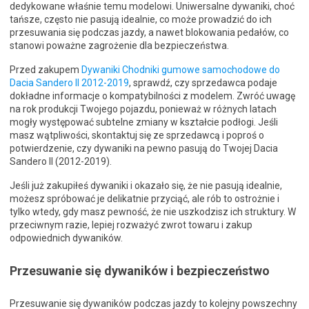
dedykowane właśnie temu modelowi. Uniwersalne dywaniki, choć
tańsze, często nie pasują idealnie, co może prowadzić do ich
przesuwania się podczas jazdy, a nawet blokowania pedałów, co
stanowi poważne zagrożenie dla bezpieczeństwa.
Przed zakupem
Dywaniki Chodniki gumowe samochodowe do
Dacia Sandero II 2012-2019
, sprawdź, czy sprzedawca podaje
dokładne informacje o kompatybilności z modelem. Zwróć uwagę
na rok produkcji Twojego pojazdu, ponieważ w różnych latach
mogły występować subtelne zmiany w kształcie podłogi. Jeśli
masz wątpliwości, skontaktuj się ze sprzedawcą i poproś o
potwierdzenie, czy dywaniki na pewno pasują do Twojej Dacia
Sandero II (2012-2019).
Jeśli już zakupiłeś dywaniki i okazało się, że nie pasują idealnie,
możesz spróbować je delikatnie przyciąć, ale rób to ostrożnie i
tylko wtedy, gdy masz pewność, że nie uszkodzisz ich struktury. W
przeciwnym razie, lepiej rozważyć zwrot towaru i zakup
odpowiednich dywaników.
Przesuwanie się dywaników i bezpieczeństwo
Przesuwanie się dywaników podczas jazdy to kolejny powszechny