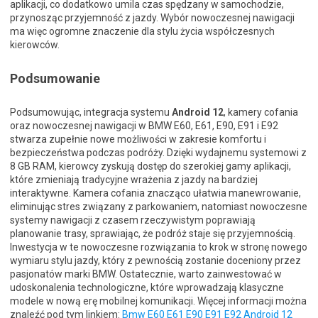
aplikacji, co dodatkowo umila czas spędzany w samochodzie,
przynosząc przyjemność z jazdy. Wybór nowoczesnej nawigacji
ma więc ogromne znaczenie dla stylu życia współczesnych
kierowców.
Podsumowanie
Podsumowując, integracja systemu
Android 12
, kamery cofania
oraz nowoczesnej nawigacji w BMW E60, E61, E90, E91 i E92
stwarza zupełnie nowe możliwości w zakresie komfortu i
bezpieczeństwa podczas podróży. Dzięki wydajnemu systemowi z
8 GB RAM, kierowcy zyskują dostęp do szerokiej gamy aplikacji,
które zmieniają tradycyjne wrażenia z jazdy na bardziej
interaktywne. Kamera cofania znacząco ułatwia manewrowanie,
eliminując stres związany z parkowaniem, natomiast nowoczesne
systemy nawigacji z czasem rzeczywistym poprawiają
planowanie trasy, sprawiając, że podróż staje się przyjemnością.
Inwestycja w te nowoczesne rozwiązania to krok w stronę nowego
wymiaru stylu jazdy, który z pewnością zostanie doceniony przez
pasjonatów marki BMW. Ostatecznie, warto zainwestować w
udoskonalenia technologiczne, które wprowadzają klasyczne
modele w nową erę mobilnej komunikacji. Więcej informacji można
znaleźć pod tym linkiem:
Bmw E60 E61 E90 E91 E92 Android 12