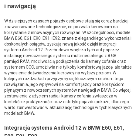
i nawigacją
W dzisiejszych czasach pojazdy osobowe stają się coraz bardziej
zaawansowane technologicznie, co pozwala kierowcom na
korzystanie z innowacyjnych rozwiązań. W szczególności, modele
BMW E60, E61, E90, E91 i E92, znane z eleganckiego wykończenia i
doskonałych osiągów, zyskują nową jakość dzięki integracji
systemu Android 12. Przebudowa wnętrza tych aut poprzez
instalację nowoczesnego systemu multimedialnego z 8 GB
pamięci RAM, możliwością podłączenia do kamery cofania oraz
systemem CCC, umożliwia nie tylkoby komfortową jazdę, ale także
wyniesienie doświadczenia kierowcy na wyższy poziom. W
kolejnych rozdziałach przyjrzymy się kluczowym cechom tego
rozwiązania, jego wpływowi na komfort jazdy oraz korzyściom
płynącym z nowoczesnych systemów nawigacji w BMW. Co więcej,
zestawienie z użyciem radia i kamery cofania zwłaszcza w
kontekście praktyczności oraz estetyki pojazdu pokaże, dlaczego
warto zainwestować w aktualizację technologii w tych klasycznych
modelach BMW.
Integracja systemu Android 12 w BMW E60, E61,