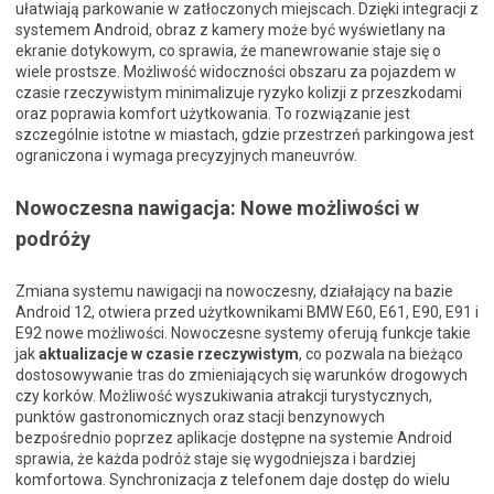
ułatwiają parkowanie w zatłoczonych miejscach. Dzięki integracji z
systemem Android, obraz z kamery może być wyświetlany na
ekranie dotykowym, co sprawia, że manewrowanie staje się o
wiele prostsze. Możliwość widoczności obszaru za pojazdem w
czasie rzeczywistym minimalizuje ryzyko kolizji z przeszkodami
oraz poprawia komfort użytkowania. To rozwiązanie jest
szczególnie istotne w miastach, gdzie przestrzeń parkingowa jest
ograniczona i wymaga precyzyjnych maneuvrów.
Nowoczesna nawigacja: Nowe możliwości w
podróży
Zmiana systemu nawigacji na nowoczesny, działający na bazie
Android 12, otwiera przed użytkownikami BMW E60, E61, E90, E91 i
E92 nowe możliwości. Nowoczesne systemy oferują funkcje takie
jak
aktualizacje w czasie rzeczywistym
, co pozwala na bieżąco
dostosowywanie tras do zmieniających się warunków drogowych
czy korków. Możliwość wyszukiwania atrakcji turystycznych,
punktów gastronomicznych oraz stacji benzynowych
bezpośrednio poprzez aplikacje dostępne na systemie Android
sprawia, że każda podróż staje się wygodniejsza i bardziej
komfortowa. Synchronizacja z telefonem daje dostęp do wielu