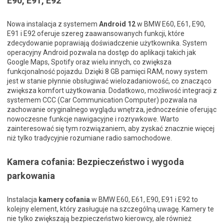
E90, E91, E92
Nowa instalacja z systemem
Android 12
w BMW E60, E61, E90,
E91 i E92 oferuje szereg zaawansowanych funkcji, które
zdecydowanie poprawiają doświadczenie użytkownika. System
operacyjny Android pozwala na dostęp do aplikacji takich jak
Google Maps, Spotify oraz wielu innych, co zwiększa
funkcjonalność pojazdu. Dzięki 8 GB pamięci RAM, nowy system
jest w stanie płynnie obsługiwać wielozadaniowość, co znacząco
zwiększa komfort użytkowania. Dodatkowo, możliwość integracji z
systemem CCC (Car Communication Computer) pozwala na
zachowanie oryginalnego wyglądu wnętrza, jednocześnie oferując
nowoczesne funkcje nawigacyjne i rozrywkowe. Warto
zainteresować się tym rozwiązaniem, aby zyskać znacznie więcej
niż tylko tradycyjnie rozumiane radio samochodowe.
Kamera cofania: Bezpieczeństwo i wygoda
parkowania
Instalacja
kamery cofania
w BMW E60, E61, E90, E91 i E92 to
kolejny element, który zasługuje na szczególną uwagę. Kamery te
nie tylko zwiększają bezpieczeństwo kierowcy, ale również