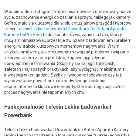
W dobie wideo i fotografii, które niesamowicie zdominowały nasze
życie, zachowanie energii do zasilania sprzętu, takiego jak kamery
GoPro, stało się kluczowe dla wielu entuzjastów przygód i twórców
treści.
Telesin Lekka Ładowarka I Powerbank Do Baterii Aparatu
Kamery GoPro Hero
to doskonałe rozwiązanie dla tych, którzy
chcą zminimalizować przestoje związane z ładowaniem i brakiem
energii w trakcie kluczowych momentów nagrywania. W tym
artykule omówimy, jak efektywnie rozwiązać problemy związane
z korzystaniem z tego produktu, zapewniając płynne
doświadczenie filmowania. Skupimy się na jego funkcjach,
zaletach i najlepszych praktykach, aby wyciągnąć maksimum z
inwestycji w ten gadżet. Szybkie i wygodne ładowanie czy też
wykorzystanie powerbanku do podwójnego zasilania
akumulatorów to kluczowe elementy, które pomogą usprawnić
proces nagrywania niezapomnianych chwil.
Funkcjonalność Telesin Lekka Ładowarka I
Powerbank
Telesin Lekka Ładowarka I Powerbank do Baterii Aparatu Kamery
GoPro Hero to urządzenie, które łączy w sobie funkcje ładowarki i