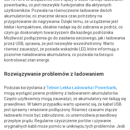
powerbanku, co jest niezwykle funkcjonalne dla aktywnych
użytkowników. Pozwala na równoczesne ładowanie dwóch
akumulatorów, co znacznie skraca czas potrzebny na
przygotowanie do nagrywania. Dzięki temu, że urządzenie jest
lekkie i kompaktowe, idealnie nadaje się do zabrania w podróż, co
czyni go doskonałym towarzyszem dla każdego podróżnika.
Możliwość podłączenia go do zasilania sieciowego, jak i ładowania
przez USB, sprawia, że jest niezwykle wszechstronny. Warto
również zauważyć, że posiada wskaźniki LED, które informują o
poziomie naładowania akumulatora, co pozwala na bieżąco
kontrolować stan energii.
Rozwiązywanie problemów z ładowaniem
Podczas korzystania z
Telesin Lekka Ładowarka I Powerbank
,
mogą wystąpić pewne problemy z ładowaniem akumulatorów.
Często użytkownicy mogą zauważyć, że akumulatory nie ładują się
prawidłowo. W takim przypadku warto upewnić się, że kabel USB
jest sprawny i właściwie podłączony. Również czasami złącze
ładowarki może być zabrudzone, co uniemożliwia prawidłowy
przepływ prądu. Regularne czyszczenie portów i używanie
oryginalnych kabli może pomóc w uniknięciu tych problemów. Jeśli