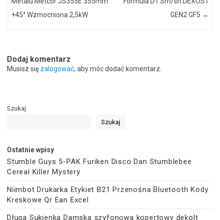
Metalu Metcor JS355E 355mm
Formula D1 Sm/sn DEXOS1
+45° Wzmocniona 2,5kW
GEN2 GF5
→
Dodaj komentarz
Musisz się
zalogować
, aby móc dodać komentarz.
Szukaj
Szukaj
Ostatnie wpisy
Stumble Guys 5-PAK Furiken Disco Dan Stumblebee
Cereal Killer Mystery
Niimbot Drukarka Etykiet B21 Przenośna Bluetooth Kody
Kreskowe Qr Ean Excel
Długa Sukienka Damska szyfonowa kopertowy dekolt