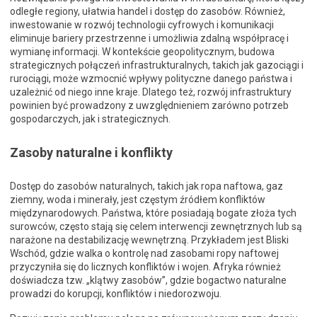
odległe regiony, ułatwia handel i dostęp do zasobów. Również,
inwestowanie w rozwój technologii cyfrowych i komunikacji
eliminuje bariery przestrzenne i umożliwia zdalną współpracę i
wymianę informacji. W kontekście geopolitycznym, budowa
strategicznych połączeń infrastrukturalnych, takich jak gazociągi i
rurociągi, może wzmocnić wpływy polityczne danego państwa i
uzależnić od niego inne kraje. Dlatego też, rozwój infrastruktury
powinien być prowadzony z uwzględnieniem zarówno potrzeb
gospodarczych, jak i strategicznych.
Zasoby naturalne i konflikty
Dostęp do zasobów naturalnych, takich jak ropa naftowa, gaz
ziemny, woda i minerały, jest częstym źródłem konfliktów
międzynarodowych. Państwa, które posiadają bogate złoża tych
surowców, często stają się celem interwencji zewnętrznych lub są
narażone na destabilizację wewnętrzną. Przykładem jest Bliski
Wschód, gdzie walka o kontrolę nad zasobami ropy naftowej
przyczyniła się do licznych konfliktów i wojen. Afryka również
doświadcza tzw. „klątwy zasobów”, gdzie bogactwo naturalne
prowadzi do korupcji, konfliktów i niedorozwoju.