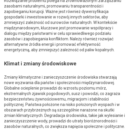
Rozwiązanie problemu polega na zrównoważonym zarządzaniu
zasobami naturalnymi, promowaniu transparentności i
zapobieganiu korupcji. Ważne jest również dywersyfikacja
gospodarki i inwestowanie w rozwój innych sektorów, aby
zmniejszyć zależność od surowców naturalnych. W kontekście
międzynarodowym, kluczowe jest promowanie współpracy i
dialogu między państwami w celu sprawiedliwego podziału
zasobów i zapobiegania konfliktom. Należy również rozwijać
alternatywne źródła energii i promować efektywność
energetyczną, aby zmniejszyć zależność od paliw kopalnych.
Klimat i zmiany środowiskowe
Zmiany klimatyczne i zanieczyszczenie środowiska stwarzają
nowe wyzwania dla państw i społeczności międzynarodowej.
Globalne ocieplenie prowadzi do wzrostu poziomu mórz,
ekstremalnych zjawisk pogodowych, susz i powodzi, co zagraża
bezpieczeństwu żywnościowemu, migracjom i stabilności
politycznej. Państwa położone na nisko położonych wyspach i w
obszarach przybrzeżnych są szczególnie narażone na skutki
zmian klimatycznych. Degradacja środowiska, takie jak wylesianie i
zanieczyszczenie wody, prowadzi do utraty bioróżnorodności i
zasobów naturalnych, co zwiększa napięcia społeczne i polityczne.