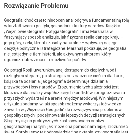
Rozwiązanie Problemu
Geografia, choć często niedoceniana, odgrywa fundamentalną rolę
w kształtowaniu polityki, gospodarki i kultury narodów. Książka
„Więźniowie Geografii: Potęga Geografii” Tima Marshalla w
fascynujący sposób analizuje, jak fizyczne realia danego kraju –
jego góry, rzeki, klimat i zasoby naturalne – wpływają na jego
decyzje polityczne i strategiczne. Marshall pokazuje, że geografia
nie jest jedynie tłem historii, ale aktywnym aktorem, który
ogranicza lub wzmacnia możliwości państw.
Od potęgi Rosji, uwarunkowanej dostępem do ciepłych wód i
rozległymi stepami, po strategiczne znaczenie cieśnin dla Turcji,
książka ta odsłania, jak geografia determinuje działania
przywódców i losy narodów. Zrozumienie tych zależności jest
kluczowe dla analizy współczesnych konfliktów i prognozowania
przyszłych wydarzeń na arenie międzynarodowej. W niniejszym
artykule zbadamy, w jaki sposób możemy wykorzystać wiedzę
zawartą w „Więźniach Geografii” do rozwiązywania problemów
geopolitycznych i podejmowania lepszych decyzji strategicznych.
Skupimy się na praktycznych zastosowaniach analizy
geograficznej i na tym, jak może ona pomóc nam lepiej zrozumieć
świat. Spróbujemy też odpowiedzieć na pytanie, czy geografia jest