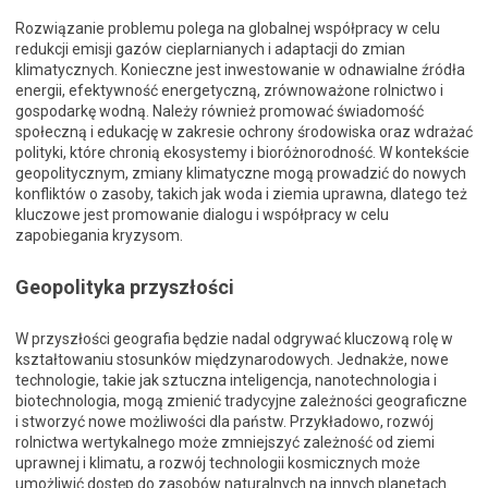
Rozwiązanie problemu polega na globalnej współpracy w celu
redukcji emisji gazów cieplarnianych i adaptacji do zmian
klimatycznych. Konieczne jest inwestowanie w odnawialne źródła
energii, efektywność energetyczną, zrównoważone rolnictwo i
gospodarkę wodną. Należy również promować świadomość
społeczną i edukację w zakresie ochrony środowiska oraz wdrażać
polityki, które chronią ekosystemy i bioróżnorodność. W kontekście
geopolitycznym, zmiany klimatyczne mogą prowadzić do nowych
konfliktów o zasoby, takich jak woda i ziemia uprawna, dlatego też
kluczowe jest promowanie dialogu i współpracy w celu
zapobiegania kryzysom.
Geopolityka przyszłości
W przyszłości geografia będzie nadal odgrywać kluczową rolę w
kształtowaniu stosunków międzynarodowych. Jednakże, nowe
technologie, takie jak sztuczna inteligencja, nanotechnologia i
biotechnologia, mogą zmienić tradycyjne zależności geograficzne
i stworzyć nowe możliwości dla państw. Przykładowo, rozwój
rolnictwa wertykalnego może zmniejszyć zależność od ziemi
uprawnej i klimatu, a rozwój technologii kosmicznych może
umożliwić dostęp do zasobów naturalnych na innych planetach.