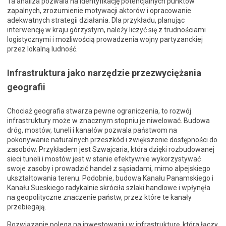
Ta analiza pozwala na identyfikację potencjalnych punktów
zapalnych, zrozumienie motywacji aktorów i opracowanie
adekwatnych strategii działania. Dla przykładu, planując
interwencję w kraju górzystym, należy liczyć się z trudnościami
logistycznymi i możliwością prowadzenia wojny partyzanckiej
przez lokalną ludność.
Infrastruktura jako narzędzie przezwyciężania
geografii
Chociaż geografia stwarza pewne ograniczenia, to rozwój
infrastruktury może w znacznym stopniu je niwelować. Budowa
dróg, mostów, tuneli i kanałów pozwala państwom na
pokonywanie naturalnych przeszkód i zwiększenie dostępności do
zasobów. Przykładem jest Szwajcaria, która dzięki rozbudowanej
sieci tuneli i mostów jest w stanie efektywnie wykorzystywać
swoje zasoby i prowadzić handel z sąsiadami, mimo alpejskiego
ukształtowania terenu. Podobnie, budowa Kanału Panamskiego i
Kanału Sueskiego radykalnie skróciła szlaki handlowe i wpłynęła
na geopolityczne znaczenie państw, przez które te kanały
przebiegają.
Rozwiązanie polega na inwestowaniu w infrastrukturę, która łączy