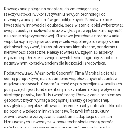
Rozwiązanie polega na adaptacji do zmieniającej się
rzeczywistości i wykorzystywaniu nowych technologii do
rozwiązywania problemów geopolitycznych. Państwa, które
inwestują w innowacje i edukację, będą w stanie lepiej wykorzystać
swoje zasoby i możliwości oraz zwiększyć swoją konkurencyjność
na arenie międzynarodowej. Kluczowe jest również promowanie
współpracy międzynarodowej w celu wspólnego rozwiązywania
globalnych wyzwań, takich jak zmiany klimatyczne, pandemia i
nierówności społeczne. Należy również uwzględniać aspekty
etyczne i społeczne rozwoju nowych technologii, aby zapobiec
negatywnym konsekwencjom dla ludzkości i środowiska.
Podsumowując, „Więźniowie Geografii” Tima Marshalla oferują
cenną perspektywę na zrozumienie współczesnych stosunków
międzynarodowych. Geografia, choć często pomijana w analizach
politycznych, jest fundamentalnym czynnikiem, który wpływa na
strategie państw, konflikty i współpracę. Rozwiązanie problemów
geopolitycznych wymaga dogłębnej analizy geograficznej,
uwzględniającej ukształtowanie terenu, zasoby naturalne, klimat i
położenie względem innych państw. Rozwój infrastruktury,
zrównoważone zarządzanie zasobami, adaptacja do zmian
klimatycznych i inwestycje w nowe technologie mogą pomóc
państwom w przezwyciężaniu ograniczeń geograficznych i