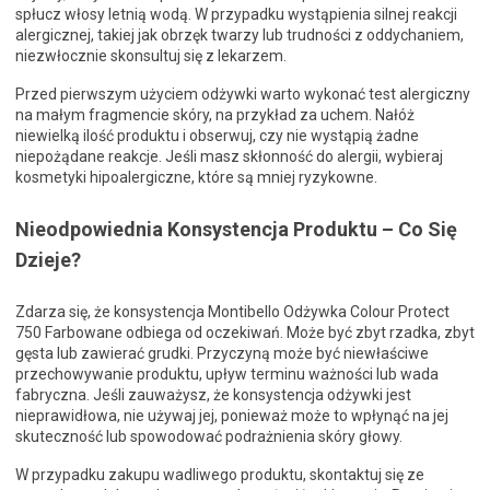
spłucz włosy letnią wodą. W przypadku wystąpienia silnej reakcji
alergicznej, takiej jak obrzęk twarzy lub trudności z oddychaniem,
niezwłocznie skonsultuj się z lekarzem.
Przed pierwszym użyciem odżywki warto wykonać test alergiczny
na małym fragmencie skóry, na przykład za uchem. Nałóż
niewielką ilość produktu i obserwuj, czy nie wystąpią żadne
niepożądane reakcje. Jeśli masz skłonność do alergii, wybieraj
kosmetyki hipoalergiczne, które są mniej ryzykowne.
Nieodpowiednia Konsystencja Produktu – Co Się
Dzieje?
Zdarza się, że konsystencja Montibello Odżywka Colour Protect
750 Farbowane odbiega od oczekiwań. Może być zbyt rzadka, zbyt
gęsta lub zawierać grudki. Przyczyną może być niewłaściwe
przechowywanie produktu, upływ terminu ważności lub wada
fabryczna. Jeśli zauważysz, że konsystencja odżywki jest
nieprawidłowa, nie używaj jej, ponieważ może to wpłynąć na jej
skuteczność lub spowodować podrażnienia skóry głowy.
W przypadku zakupu wadliwego produktu, skontaktuj się ze