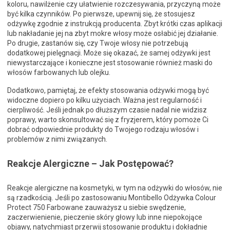
koloru, nawilżenie czy ułatwienie rozczesywania, przyczyną może
być kilka czynników. Po pierwsze, upewnij się, że stosujesz
odżywkę zgodnie z instrukcją producenta. Zbyt krótki czas aplikacji
lub nakładanie jej na zbyt mokre włosy może osłabić jej działanie.
Po drugie, zastanów się, czy Twoje włosy nie potrzebują
dodatkowej pielęgnacji. Może się okazać, że samej odżywki jest
niewystarczające i konieczne jest stosowanie również maski do
włosów farbowanych lub olejku.
Dodatkowo, pamiętaj, że efekty stosowania odżywki mogą być
widoczne dopiero po kilku użyciach. Ważna jest regularność i
cierpliwość. Jeśli jednak po dłuższym czasie nadal nie widzisz
poprawy, warto skonsultować się z fryzjerem, który pomoże Ci
dobrać odpowiednie produkty do Twojego rodzaju włosów i
problemów z nimi związanych.
Reakcje Alergiczne – Jak Postępować?
Reakcje alergiczne na kosmetyki, w tym na odżywki do włosów, nie
są rzadkością. Jeśli po zastosowaniu Montibello Odżywka Colour
Protect 750 Farbowane zauważysz u siebie swędzenie,
zaczerwienienie, pieczenie skóry głowy lub inne niepokojące
objawy, natychmiast przerwij stosowanie produktu i dokładnie