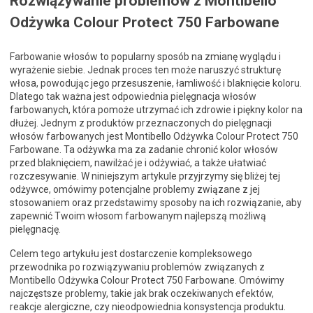
Rozwiązywanie problemów z Montibello
Odżywka Colour Protect 750 Farbowane
Farbowanie włosów to popularny sposób na zmianę wyglądu i
wyrażenie siebie. Jednak proces ten może naruszyć strukturę
włosa, powodując jego przesuszenie, łamliwość i blaknięcie koloru.
Dlatego tak ważna jest odpowiednia pielęgnacja włosów
farbowanych, która pomoże utrzymać ich zdrowie i piękny kolor na
dłużej. Jednym z produktów przeznaczonych do pielęgnacji
włosów farbowanych jest Montibello Odżywka Colour Protect 750
Farbowane. Ta odżywka ma za zadanie chronić kolor włosów
przed blaknięciem, nawilżać je i odżywiać, a także ułatwiać
rozczesywanie. W niniejszym artykule przyjrzymy się bliżej tej
odżywce, omówimy potencjalne problemy związane z jej
stosowaniem oraz przedstawimy sposoby na ich rozwiązanie, aby
zapewnić Twoim włosom farbowanym najlepszą możliwą
pielęgnację.
Celem tego artykułu jest dostarczenie kompleksowego
przewodnika po rozwiązywaniu problemów związanych z
Montibello Odżywka Colour Protect 750 Farbowane. Omówimy
najczęstsze problemy, takie jak brak oczekiwanych efektów,
reakcje alergiczne, czy nieodpowiednia konsystencja produktu.