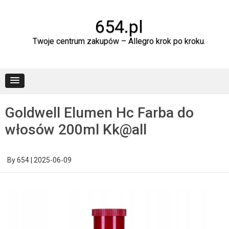
Skip
to
content
654.pl
Twoje centrum zakupów – Allegro krok po kroku.
Goldwell Elumen Hc Farba do
włosów 200ml Kk@all
By
654
|
2025-06-09