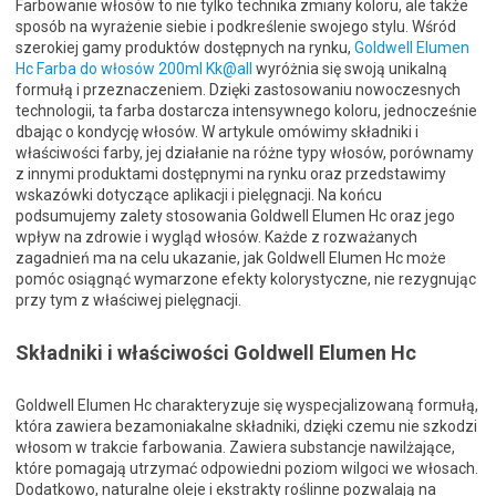
Farbowanie włosów to nie tylko technika zmiany koloru, ale także
sposób na wyrażenie siebie i podkreślenie swojego stylu. Wśród
szerokiej gamy produktów dostępnych na rynku,
Goldwell Elumen
Hc Farba do włosów 200ml Kk@all
wyróżnia się swoją unikalną
formułą i przeznaczeniem. Dzięki zastosowaniu nowoczesnych
technologii, ta farba dostarcza intensywnego koloru, jednocześnie
dbając o kondycję włosów. W artykule omówimy składniki i
właściwości farby, jej działanie na różne typy włosów, porównamy
z innymi produktami dostępnymi na rynku oraz przedstawimy
wskazówki dotyczące aplikacji i pielęgnacji. Na końcu
podsumujemy zalety stosowania Goldwell Elumen Hc oraz jego
wpływ na zdrowie i wygląd włosów. Każde z rozważanych
zagadnień ma na celu ukazanie, jak Goldwell Elumen Hc może
pomóc osiągnąć wymarzone efekty kolorystyczne, nie rezygnując
przy tym z właściwej pielęgnacji.
Składniki i właściwości Goldwell Elumen Hc
Goldwell Elumen Hc charakteryzuje się wyspecjalizowaną formułą,
która zawiera bezamoniakalne składniki, dzięki czemu nie szkodzi
włosom w trakcie farbowania. Zawiera substancje nawilżające,
które pomagają utrzymać odpowiedni poziom wilgoci we włosach.
Dodatkowo, naturalne oleje i ekstrakty roślinne pozwalają na