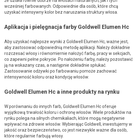
że działa równie dobrze na włosach naturalnych, jak i tych
wcześniej farbowanych. Odpowiednie dla osób, które chcą
uzyskać intensywny kolor bez naruszania struktury włosa.
Aplikacja i pielęgnacja farby Goldwell Elumen Hc
Aby uzyskać najlepsze wyniki z Goldwell Elumen Hc, ważne jest,
aby zastosować odpowiednią metodę aplikacji. Należy dokładnie
rozczesać włosy i równomiernie nałożyć farbę, pracy w sekcjach,
co zapewni pełne pokrycie. Po nałożeniu farby, należy pozostawić
ją na wskazany czas, a następnie dokładnie spłukać.
Zastosowanie odżywki po farbowaniu pomoże zachować
intensywność koloru oraz kondycję włosów.
Goldwell Elumen Hc a inne produkty na rynku
W porównaniu do innych farb, Goldwell Elumen Hc oferuje
wyjątkową trwałość koloru i ochronę włosów. Wiele produktów na
rynku polega na silnych chemikaliach, które mogą negatywnie
wpływać na zdrowie włosów. Wybierając Goldwell, inwestujemy w
jakość oraz bezpieczeństwo, co jest niezwykle ważne dla osób,
które regularnie farbują włosy.