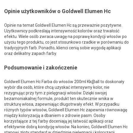
Opinie użytkowników o Goldwell Elumen Hc
Opinie na temat Goldwell Elumen Hc są przeważnie pozytywne.
Użytkownicy podkreślają intensywność kolorów oraz trwałość
efektu. Wiele osób zwraca uwagę na poprawę kondycji włosów po
użyciu tego produktu, co jest stosunkowo rzadkie w porównaniu do
tradycyjnych farb. Ponadto, klienci cenią sobie wygodę aplikacji
oraz delikatny zapach farby.
Podsumowanie i zakończenie
Goldwell Elumen Hc Farba do włosów 200ml Kk@all to doskonały
wybór dla osób, które chcą uzyskać intensywny kolor, nie
rezygnując przy tym z pielęgnacji włosów. Dzięki swojej
bezamoniakalnej formule, produkt ten skutecznie wnika w
strukturę włosa, zapewniając długotrwały efekt. W przypadku
różnych typów włosów, Goldwell Elumen Hc zapewnia równowagę
między koloryzacją a dbaniem o zdrowie pasm. Osoby
korzystające z tej farby doceniają jej łatwość aplikacji oraz
efektywnie dobrą kondycję włosów. Na koniec, Goldwell Elumen Hc
stanowi złoty standard w dziedzinie pielęgnacji i koloryzacji