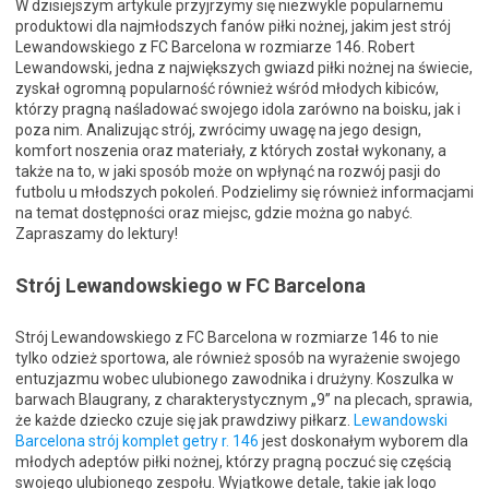
W dzisiejszym artykule przyjrzymy się niezwykle popularnemu
produktowi dla najmłodszych fanów piłki nożnej, jakim jest strój
Lewandowskiego z FC Barcelona w rozmiarze 146. Robert
Lewandowski, jedna z największych gwiazd piłki nożnej na świecie,
zyskał ogromną popularność również wśród młodych kibiców,
którzy pragną naśladować swojego idola zarówno na boisku, jak i
poza nim. Analizując strój, zwrócimy uwagę na jego design,
komfort noszenia oraz materiały, z których został wykonany, a
także na to, w jaki sposób może on wpłynąć na rozwój pasji do
futbolu u młodszych pokoleń. Podzielimy się również informacjami
na temat dostępności oraz miejsc, gdzie można go nabyć.
Zapraszamy do lektury!
Strój Lewandowskiego w FC Barcelona
Strój Lewandowskiego z FC Barcelona w rozmiarze 146 to nie
tylko odzież sportowa, ale również sposób na wyrażenie swojego
entuzjazmu wobec ulubionego zawodnika i drużyny. Koszulka w
barwach Blaugrany, z charakterystycznym „9” na plecach, sprawia,
że każde dziecko czuje się jak prawdziwy piłkarz.
Lewandowski
Barcelona strój komplet getry r. 146
jest doskonałym wyborem dla
młodych adeptów piłki nożnej, którzy pragną poczuć się częścią
swojego ulubionego zespołu. Wyjątkowe detale, takie jak logo