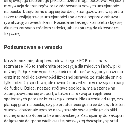
strój swojego ulubionego piłkarza, dzieci mogą odczuwać większą
motywację do treningów oraz zdobywania nowych umiejętności
na boisku. Dzięki temu stają się bardziej zaangażowane w sport, a
także rozwijają swoje umiejętności społeczne poprzez zabawę i
rywalizację z rówieśnikami. Posiadanie takiego kompletu staje się
dla nich zarówno źródłem radości, jak i inspiracją do aktywności
fizycznej.
Podsumowanie i wnioski
Na zakończenie, strój Lewandowskiego z FC Barcelona w
rozmiarze 146 to znakomita propozycja dla młodych fanów piłki
nożnej. Połączenie wysokiej jakości materiałów, wygody noszenia
oraz inspiracji do aktywności fizycznej sprawia, że staje się on nie
tylko odzieżą sportową, ale również narzędziem w rozwijaniu pasji
do futbolu. Dzieci, nosząc strój swojego idola, mają szansę na
zaangażowanie się w sport, a także na rozwój umiejętności
społecznych poprzez interakcję z innymi. Niezależnie od tego, czy
planują grać na boisku, czy po prostu nosić go na co dzień, strój ten
stanowi doskonały sposób na wyrażenie swojej miłości do piłki
nożnej oraz do Roberta Lewandowskiego. Zachęcamy do zakupu i
dołączenia do grona wielbicieli tej niezwykłej dyscypliny sportu!