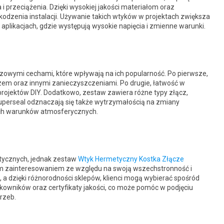
 i przeciążenia. Dzięki wysokiej jakości materiałom oraz
odzenia instalacji. Używanie takich wtyków w projektach zwiększa
 aplikacjach, gdzie występują wysokie napięcia i zmienne warunki.
czowymi cechami, które wpływają na ich popularność. Po pierwsze,
zem oraz innymi zanieczyszczeniami. Po drugie, łatwość w
projektów DIY. Dodatkowo, zestaw zawiera różne typy złącz,
uperseal odznaczają się także wytrzymałością na zmiany
ych warunków atmosferycznych.
tycznych, jednak zestaw
Wtyk Hermetyczny Kostka Złącze
ym zainteresowaniem ze względu na swoją wszechstronność i
a dzięki różnorodności sklepów, klienci mogą wybierać spośród
tkowników oraz certyfikaty jakości, co może pomóc w podjęciu
rzeb.