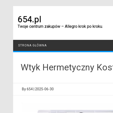
Skip
to
content
654.pl
Twoje centrum zakupów – Allegro krok po kroku.
STRONA GŁÓWNA
Wtyk Hermetyczny Kost
By
654
|
2025-06-30