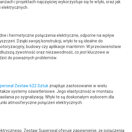
ranżach i projektach najczęściej wykorzystuje się te wtyki, oraz jak
 elektrycznych.
dne i hermetyczne połączenia elektryczne, odporne na wpływ
zeń. Dzięki swojej konstrukcji, wtyki te są idealne do
otoryzacyjny, budowy czy aplikacje maritimm. W przeciwieństwie
dłuższą żywotność oraz niezawodność, co jest kluczowe w
dzić do poważnych problemów.
perseal Zestaw 622 Sztuk
znajduje zastosowanie w wielu
a także systemy oświetleniowe. Jego elastyczność w montażu
asilania po sygnalizację. Wtyki te są doskonałym wyborem dla
unki atmosferyczne połączeń elektrycznych.
ektrycznego. Zestaw Superseal oferuje zapewnienie, że połączenia