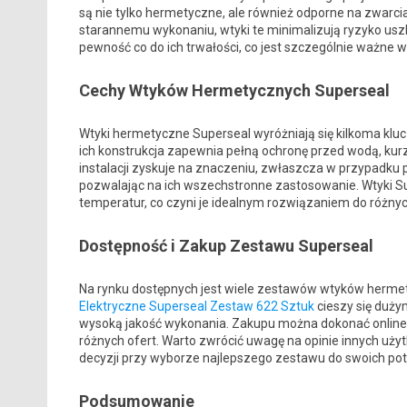
są nie tylko hermetyczne, ale również odporne na zwarcia
starannemu wykonaniu, wtyki te minimalizują ryzyko uszk
pewność co do ich trwałości, co jest szczególnie ważne w
Cechy Wtyków Hermetycznych Superseal
Wtyki hermetyczne Superseal wyróżniają się kilkoma klu
ich konstrukcja zapewnia pełną ochronę przed wodą, kur
instalacji zyskuje na znaczeniu, zwłaszcza w przypadku 
pozwalając na ich wszechstronne zastosowanie. Wtyki S
temperatur, co czyni je idealnym rozwiązaniem do różn
Dostępność i Zakup Zestawu Superseal
Na rynku dostępnych jest wiele zestawów wtyków herme
Elektryczne Superseal Zestaw 622 Sztuk
cieszy się duż
wysoką jakość wykonania. Zakupu można dokonać online, 
różnych ofert. Warto zwrócić uwagę na opinie innych uży
decyzji przy wyborze najlepszego zestawu do swoich pot
Podsumowanie