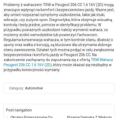
Problemy z wahaczem TRW w Peugeot 206 CC 1.6 16V (2D) mogą
znacząco wpłynąć na komfort i bezpieczeństwo jazdy. Ważne jest,
aby umieć rozpoznać symptomy uszkodzenia, takie jak stuki,
wibracje, czy zużycie opon. Diagnostyka, która obejmuje wizualną
kontrolę i testy jezdne, pomoże w identyfikacji problemu. W
przypadku poważnych uszkodzeń należy wymienić wahacz, co
możemy zrobić samodzielnie lub powierzyć fachowcom.
Regularna konserwacja wahacza, w tym kontrole stanu, dbałość o
opony oraz walka z korozją, są kluczowe dla utrzymania dobrego
stanu zawieszenia. Działań tych można podjąć w celu zwiększenia
bezpieczeństwa i komfortu jazdy w Peugeot 206 CC. Na
zakończenie zachęcamy do zapoznania się z ofertą
TRW Wahacz
Peugeot 206 CC 1.6 16V (2D)
, który może okazać się niezbędny w
przypadku konieczności wymiany.
Category:
Automotive
Post navigation
←
Okulary Polaryzacyjne Do
Piżama Damska Z Wiskozy