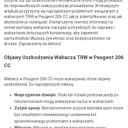
zużycie, luz lub uszkodzenia mechaniczne, które mogą prowadzić
do nieprawidłowych reakcji podczas prowadzenia. W niniejszym
artykule przyjrzymy się najczęstszym problemom związanym z
wahaczem TRW w Peugeot 206 CC, jak je zidentyfikować oraz jak
skutecznie je rozwiązać. Dostarczymy również informacji na
temat wymiany wahacza, narzędzi potrzebnych do naprawy i
wskazówek dotyczących konserwacji, aby zapewnić
samochodowi dłuższą żywotność oraz bezpieczeństwo na
drodze. Zapraszamy do lektury!
Objawy Uszkodzenia Wahacza TRW w Peugeot 206
CC
Wahacz w Peugeot 206 CC może wykazywać różne objawy
uszkodzenia. Do najczęstszych należą:
Nieprzyjemne dźwięki:
Stuki lub trzaski podczas jazdy po
nierównościach mogą wskazywać na luz w wahaczach.
Zużyte opony:
Nierównomierne zużycie bieżnika opon może
być rezultatem niewłaściwego ustawienia kół
spowodowanego problemami z wahaczami.
Wibracje:
Wibracje w układzie kierowniczym mogą