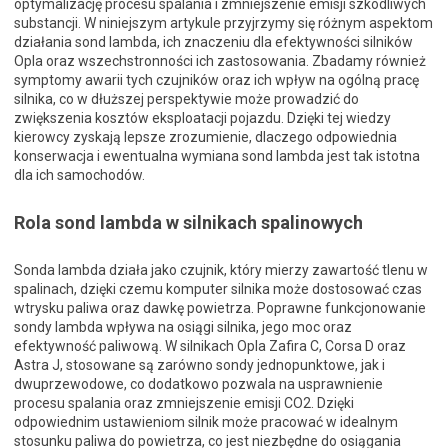
optymalizację procesu spalania i zmniejszenie emisji szkodliwych
substancji. W niniejszym artykule przyjrzymy się różnym aspektom
działania sond lambda, ich znaczeniu dla efektywności silników
Opla oraz wszechstronności ich zastosowania. Zbadamy również
symptomy awarii tych czujników oraz ich wpływ na ogólną pracę
silnika, co w dłuższej perspektywie może prowadzić do
zwiększenia kosztów eksploatacji pojazdu. Dzięki tej wiedzy
kierowcy zyskają lepsze zrozumienie, dlaczego odpowiednia
konserwacja i ewentualna wymiana sond lambda jest tak istotna
dla ich samochodów.
Rola sond lambda w silnikach spalinowych
Sonda lambda działa jako czujnik, który mierzy zawartość tlenu w
spalinach, dzięki czemu komputer silnika może dostosować czas
wtrysku paliwa oraz dawkę powietrza. Poprawne funkcjonowanie
sondy lambda wpływa na osiągi silnika, jego moc oraz
efektywność paliwową. W silnikach Opla Zafira C, Corsa D oraz
Astra J, stosowane są zarówno sondy jednopunktowe, jak i
dwuprzewodowe, co dodatkowo pozwala na usprawnienie
procesu spalania oraz zmniejszenie emisji CO2. Dzięki
odpowiednim ustawieniom silnik może pracować w idealnym
stosunku paliwa do powietrza, co jest niezbędne do osiągania