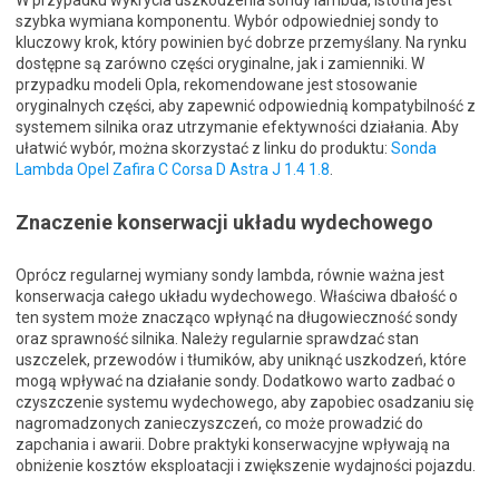
szybka wymiana komponentu. Wybór odpowiedniej sondy to
kluczowy krok, który powinien być dobrze przemyślany. Na rynku
dostępne są zarówno części oryginalne, jak i zamienniki. W
przypadku modeli Opla, rekomendowane jest stosowanie
oryginalnych części, aby zapewnić odpowiednią kompatybilność z
systemem silnika oraz utrzymanie efektywności działania. Aby
ułatwić wybór, można skorzystać z linku do produktu:
Sonda
Lambda Opel Zafira C Corsa D Astra J 1.4 1.8
.
Znaczenie konserwacji układu wydechowego
Oprócz regularnej wymiany sondy lambda, równie ważna jest
konserwacja całego układu wydechowego. Właściwa dbałość o
ten system może znacząco wpłynąć na długowieczność sondy
oraz sprawność silnika. Należy regularnie sprawdzać stan
uszczelek, przewodów i tłumików, aby uniknąć uszkodzeń, które
mogą wpływać na działanie sondy. Dodatkowo warto zadbać o
czyszczenie systemu wydechowego, aby zapobiec osadzaniu się
nagromadzonych zanieczyszczeń, co może prowadzić do
zapchania i awarii. Dobre praktyki konserwacyjne wpływają na
obniżenie kosztów eksploatacji i zwiększenie wydajności pojazdu.