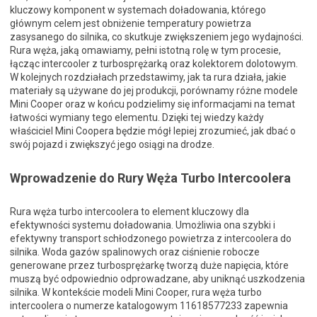
kluczowy komponent w systemach doładowania, którego
głównym celem jest obniżenie temperatury powietrza
zasysanego do silnika, co skutkuje zwiększeniem jego wydajności.
Rura węża, jaką omawiamy, pełni istotną rolę w tym procesie,
łącząc intercooler z turbosprężarką oraz kolektorem dolotowym.
W kolejnych rozdziałach przedstawimy, jak ta rura działa, jakie
materiały są używane do jej produkcji, porównamy różne modele
Mini Cooper oraz w końcu podzielimy się informacjami na temat
łatwości wymiany tego elementu. Dzięki tej wiedzy każdy
właściciel Mini Coopera będzie mógł lepiej zrozumieć, jak dbać o
swój pojazd i zwiększyć jego osiągi na drodze.
Wprowadzenie do Rury Węża Turbo Intercoolera
Rura węża turbo intercoolera to element kluczowy dla
efektywności systemu doładowania. Umożliwia ona szybki i
efektywny transport schłodzonego powietrza z intercoolera do
silnika. Woda gazów spalinowych oraz ciśnienie robocze
generowane przez turbosprężarkę tworzą duże napięcia, które
muszą być odpowiednio odprowadzane, aby uniknąć uszkodzenia
silnika. W kontekście modeli Mini Cooper, rura węża turbo
intercoolera o numerze katalogowym 11618577233 zapewnia