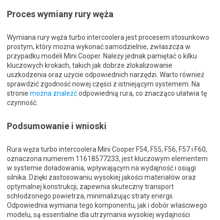
Proces wymiany rury węża
Wymiana rury węża turbo intercoolera jest procesem stosunkowo
prostym, który można wykonać samodzielnie, zwłaszcza w
przypadku modeli Mini Cooper. Należy jednak pamiętać o kilku
kluczowych krokach, takich jak dobrze zlokalizowanie
uszkodzenia oraz użycie odpowiednich narzędzi. Warto również
sprawdzić zgodność nowej części z istniejącym systemem. Na
stronie
można znaleźć
odpowiednią rura, co znacząco ułatwia tę
czynność.
Podsumowanie i wnioski
Rura węża turbo intercoolera Mini Cooper F54, F55, F56, F57 i F60,
oznaczona numerem 11618577233, jest kluczowym elementem
w systemie doładowania, wpływającym na wydajność i osiągi
silnika. Dzięki zastosowaniu wysokiej jakości materiałów oraz
optymalnej konstrukcji, zapewnia skuteczny transport
schłodzonego powietrza, minimalizując straty energii.
Odpowiednia wymiana tego komponentu, jak i dobór właściwego
modelu, są essentialne dla utrzymania wysokiej wydajności