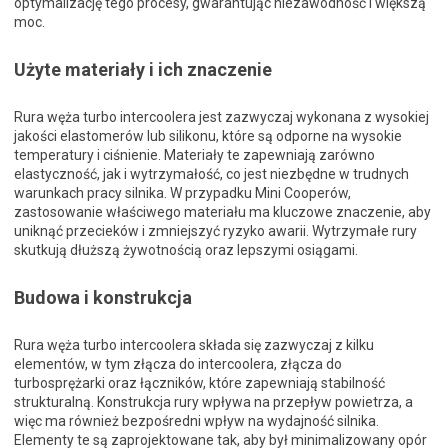
optymalizację tego procesy, gwarantując niezawodność i większą
moc.
Użyte materiały i ich znaczenie
Rura węża turbo intercoolera jest zazwyczaj wykonana z wysokiej
jakości elastomerów lub silikonu, które są odporne na wysokie
temperatury i ciśnienie. Materiały te zapewniają zarówno
elastyczność, jak i wytrzymałość, co jest niezbędne w trudnych
warunkach pracy silnika. W przypadku Mini Cooperów,
zastosowanie właściwego materiału ma kluczowe znaczenie, aby
uniknąć przecieków i zmniejszyć ryzyko awarii. Wytrzymałe rury
skutkują dłuższą żywotnością oraz lepszymi osiągami.
Budowa i konstrukcja
Rura węża turbo intercoolera składa się zazwyczaj z kilku
elementów, w tym złącza do intercoolera, złącza do
turbosprężarki oraz łączników, które zapewniają stabilność
strukturalną. Konstrukcja rury wpływa na przepływ powietrza, a
więc ma również bezpośredni wpływ na wydajność silnika.
Elementy te są zaprojektowane tak, aby był minimalizowany opór