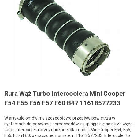
Rura Wąż Turbo Intercoolera Mini Cooper
F54 F55 F56 F57 F60 B47 11618577233
W artykule omówimy szczegółowo przepływ powietrza w
systemach doładowania samochodów, skupiając się na rurze węża
turbo intercoolera przeznaczonej dla modeli Mini Cooper F54, F55,
F56, F57 i F60, oznaczonej numerem 11618577233. Intercooler to