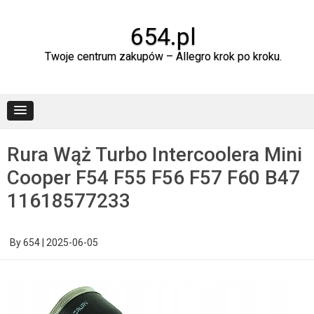
Skip
to
content
654.pl
Twoje centrum zakupów – Allegro krok po kroku.
Rura Wąż Turbo Intercoolera Mini
Cooper F54 F55 F56 F57 F60 B47
11618577233
By
654
|
2025-06-05