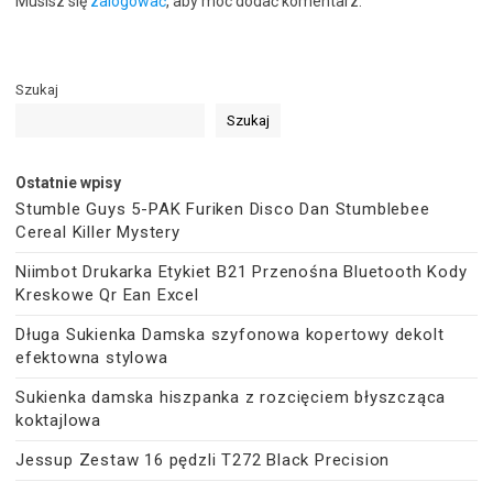
Musisz się
zalogować
, aby móc dodać komentarz.
Szukaj
Szukaj
Ostatnie wpisy
Stumble Guys 5-PAK Furiken Disco Dan Stumblebee
Cereal Killer Mystery
Niimbot Drukarka Etykiet B21 Przenośna Bluetooth Kody
Kreskowe Qr Ean Excel
Długa Sukienka Damska szyfonowa kopertowy dekolt
efektowna stylowa
Sukienka damska hiszpanka z rozcięciem błyszcząca
koktajlowa
Jessup Zestaw 16 pędzli T272 Black Precision