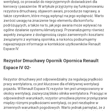
wentylacji, co prowadzi do nieprzyjemnych doświadczeń dla
kierowcy i pasażerów. W artykule przyjrzymy się funkcjonowaniu
rezystora dmuchawy, objawom awarii, procedurze naprawy, a
także czynnikom, które mogą wpłynąć na jego wydajność. Warto
zwrócić uwagę na znaczenie tego elementu dla komfortu
podróżujących, a także na to, jak jego awaria może wpływać na
ogólne działanie systemu klimatyzacji. Przeanalizujemy również
aspekty związane z dostępnością części zamiennych i kosztami
związanymi z wymianą opornika, a na końcu podsumujemy
najważniejsze informacje w kontekście użytkowników Renault
Espace IV.
Rezystor Dmuchawy Opornik Opornica Renault
Espace IV 02-
Rezystor dmuchawy jest odpowiedzialny za regulację prędkości
pracy wentylatora, co jest kluczowe dla efektywnej wentylacji
pojazdu. W Renault Espace IV, rezystor ten jest umiejscowiony w
okolicy wentylacji, zazwyczaj blisko silnika wentylatora. Pracując w
odpowiednich warunkach, rezystor umożliwia płynne przełączanie
między różnymi prędkościami wentylacji, co jest niezbędne w
zmiennych warunkach pogodowych. Warto jednak pamiętać, że z