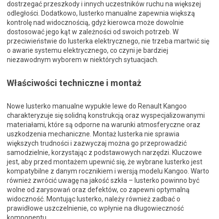
dostrzegać przeszkody i innych uczestników ruchu na większej
odległości. Dodatkowo, lusterko manualne zapewnia większą
kontrolę nad widocznością, gdyż kierowca może dowolnie
dostosować jego kąt w zależności od swoich potrzeb. W
przeciwieństwie do lusterka elektrycznego, nie trzeba martwić się
o awarie systemu elektrycznego, co czyni je bardziej
niezawodnym wyborem w niektórych sytuacjach.
Właściwości techniczne i montaż
Nowe lusterko manualne wypukłe lewe do Renault Kangoo
charakteryzuje się solidną konstrukcją oraz wyspecjalizowanymi
materiałami, które są odporne na warunki atmosferyczne oraz
uszkodzenia mechaniczne. Montaż lusterka nie sprawia
większych trudności i zazwyczaj można go przeprowadzić
samodzielnie, korzystając z podstawowych narzędzi. Kluczowe
jest, aby przed montażem upewnić się, że wybrane lusterko jest
kompatybilne z danym rocznikiem i wersją modelu Kangoo. Warto
również zwrócić uwagę na jakość szkła – lusterko powinno być
wolne od zarysowań oraz defektów, co zapewni optymalną
widoczność. Montując lusterko, należy również zadbać o
prawidłowe uszczelnienie, co wpłynie na długowieczność
komponentu.