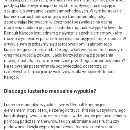
W dzisiejszych czasach, bezpieczeństwo na drodze oraz komfort
jazdy są kluczowymi aspektami, które wpływają na decyzję o
zakupie lub wymianie części samochodowych. W tym kontekście
lusterka samochodowe odgrywają fundamentalną rolę,
zapewniając kierowcom widoczność i pozwalając na ocenę
otoczenia dookoła pojazdu. Lusterko manualne wypukłe lewe do
Renault Kangoo jest jednym z najważniejszych elementów, które
można wymienić w parametrach eksploatacyjnych tego modelu. W
artykule tym przyjrzymy się zastosowaniom i zaletom tego
konkretnego elementu, a także jego właściwościom technicznym
oraz możliwością zakupu. Jakie korzyści płyną z posiadania
nowego lusterka i co warto wiedzieć przed jego zamontowaniem?
Na te pytania postaramy się odpowiedzieć, dostarczając
rzetelnych informacji oraz wskazówek dla właścicieli Renault
Kangoo.
Dlaczego lusterko manualne wypukłe?
Lusterko manualne wypukłe lewe w Renault Kangoo jest
elementem, który oferuje szereg korzyści. Przede wszystkim, jego
konstrukcja pozwala na szersze pole widzenia, co jest nieocenioną
pomocą podczas manewrów, takich jak zmiana pasa ruchu czy
parkowanie. Dzięki wypukłej soczewce, kierowca jest w stanie