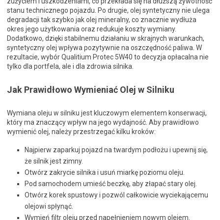
zużyciem i uszkodzeniami, co przekłada się na dłuższą żywotność
stanu technicznego pojazdu. Po drugie, olej syntetyczny nie ulega
degradacji tak szybko jak olej mineralny, co znacznie wydłuża
okres jego użytkowania oraz redukuje koszty wymiany.
Dodatkowo, dzięki stabilnemu działaniu w skrajnych warunkach,
syntetyczny olej wpływa pozytywnie na oszczędność paliwa. W
rezultacie, wybór Qualitium Protec 5W40 to decyzja opłacalna nie
tylko dla portfela, ale i dla zdrowia silnika.
Jak Prawidłowo Wymieniać Olej w Silniku
Wymiana oleju w silniku jest kluczowym elementem konserwacji,
który ma znaczący wpływ na jego wydajność. Aby prawidłowo
wymienić olej, należy przestrzegać kilku kroków:
Najpierw zaparkuj pojazd na twardym podłożu i upewnij się,
że silnik jest zimny.
Otwórz zakrycie silnika i usuń miarkę poziomu oleju.
Pod samochodem umieść beczkę, aby złapać stary olej.
Otwórz korek spustowy i pozwól całkowicie wyciekającemu
olejowi spłynąć.
Wymień filtr oleju przed napełnieniem nowym olejem.