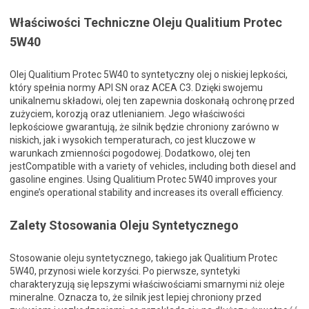
Właściwości Techniczne Oleju Qualitium Protec
5W40
Olej Qualitium Protec 5W40 to syntetyczny olej o niskiej lepkości,
który spełnia normy API SN oraz ACEA C3. Dzięki swojemu
unikalnemu składowi, olej ten zapewnia doskonałą ochronę przed
zużyciem, korozją oraz utlenianiem. Jego właściwości
lepkościowe gwarantują, że silnik będzie chroniony zarówno w
niskich, jak i wysokich temperaturach, co jest kluczowe w
warunkach zmienności pogodowej. Dodatkowo, olej ten
jestCompatible with a variety of vehicles, including both diesel and
gasoline engines. Using Qualitium Protec 5W40 improves your
engine’s operational stability and increases its overall efficiency.
Zalety Stosowania Oleju Syntetycznego
Stosowanie oleju syntetycznego, takiego jak Qualitium Protec
5W40, przynosi wiele korzyści. Po pierwsze, syntetyki
charakteryzują się lepszymi właściwościami smarnymi niż oleje
mineralne. Oznacza to, że silnik jest lepiej chroniony przed