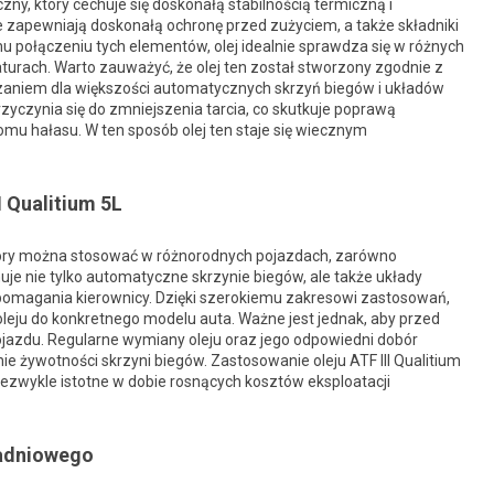
czny, który cechuje się doskonałą stabilnością termiczną i
e zapewniają doskonałą ochronę przed zużyciem, a także składniki
połączeniu tych elementów, olej idealnie sprawdza się w różnych
urach. Warto zauważyć, że olej ten został stworzony zgodnie z
aniem dla większości automatycznych skrzyń biegów i układów
rzyczynia się do zmniejszenia tarcia, co skutkuje poprawą
mu hałasu. W ten sposób olej ten staje się wiecznym
 Qualitium 5L
 który można stosować w różnorodnych pojazdach, zarówno
je nie tylko automatyczne skrzynie biegów, ale także układy
omagania kierownicy. Dzięki szerokiemu zakresowi zastosowań,
leju do konkretnego modelu auta. Ważne jest jednak, aby przed
jazdu. Regularne wymiany oleju oraz jego odpowiedni dobór
e żywotności skrzyni biegów. Zastosowanie oleju ATF III Qualitium
 niezwykle istotne w dobie rosnących kosztów eksploatacji
ładniowego