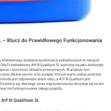
 5L – Klucz do Prawidłowego Funkcjonowania
iu efektywnego działania systemów przekładniowych w naszych
ej Przekładniowy Atf III Qualitium 5L wyróżnia się jako doskonały
dajność i żywotność układów przesyłowych. W artykule tym
orzyści dla kierowców oraz pułapki, których warto unikać podczas
odu jest odpowiedni dobór oleju, a ATF III Qualitium jest
. Dowiemy się, dlaczego coraz więcej kierowców decyduje się na ten
ywać na funkcjonowanie całego pojazdu.
tf III Qualitium 5L