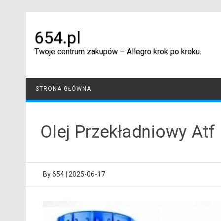
Skip
to
content
654.pl
Twoje centrum zakupów – Allegro krok po kroku.
STRONA GŁÓWNA
Olej Przekładniowy Atf 
By
654
|
2025-06-17