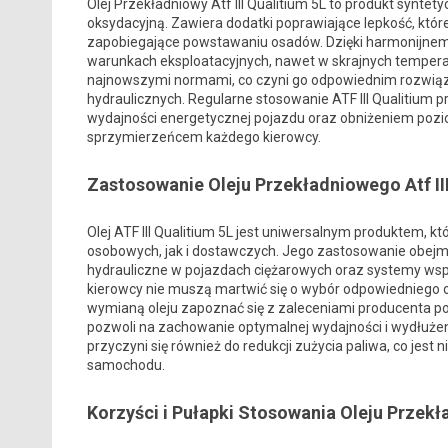
Olej Przekładniowy Atf III Qualitium 5L to produkt syntety
oksydacyjną. Zawiera dodatki poprawiające lepkość, któr
zapobiegające powstawaniu osadów. Dzięki harmonijnemu 
warunkach eksploatacyjnych, nawet w skrajnych temperat
najnowszymi normami, co czyni go odpowiednim rozwiąz
hydraulicznych. Regularne stosowanie ATF III Qualitium p
wydajności energetycznej pojazdu oraz obniżeniem pozio
sprzymierzeńcem każdego kierowcy.
Zastosowanie Oleju Przekładniowego Atf III
Olej ATF III Qualitium 5L jest uniwersalnym produktem,
osobowych, jak i dostawczych. Jego zastosowanie obejmu
hydrauliczne w pojazdach ciężarowych oraz systemy wsp
kierowcy nie muszą martwić się o wybór odpowiedniego o
wymianą oleju zapoznać się z zaleceniami producenta po
pozwoli na zachowanie optymalnej wydajności i wydłużeni
przyczyni się również do redukcji zużycia paliwa, co jest
samochodu.
Korzyści i Pułapki Stosowania Oleju Przek