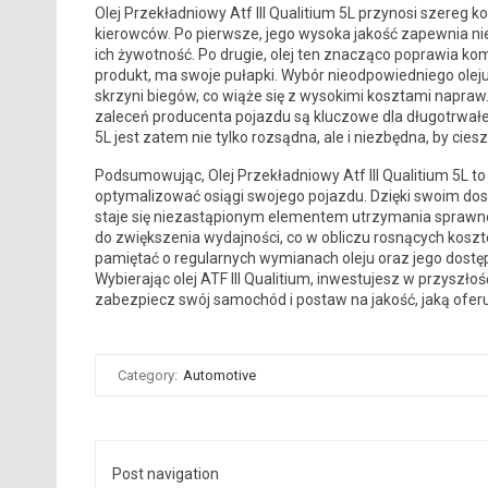
Olej Przekładniowy Atf III Qualitium 5L przynosi szereg k
kierowców. Po pierwsze, jego wysoka jakość zapewnia 
ich żywotność. Po drugie, olej ten znacząco poprawia kom
produkt, ma swoje pułapki. Wybór nieodpowiedniego olej
skrzyni biegów, co wiąże się z wysokimi kosztami napraw
zaleceń producenta pojazdu są kluczowe dla długotrwałeg
5L jest zatem nie tylko rozsądna, ale i niezbędna, by cies
Podsumowując, Olej Przekładniowy Atf III Qualitium 5L to
optymalizować osiągi swojego pojazdu. Dzięki swoim do
staje się niezastąpionym elementem utrzymania sprawnoś
do zwiększenia wydajności, co w obliczu rosnących kosz
pamiętać o regularnych wymianach oleju oraz jego dost
Wybierając olej ATF III Qualitium, inwestujesz w przyszło
zabezpiecz swój samochód i postaw na jakość, jaką ofer
Category:
Automotive
Post navigation