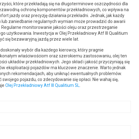
orzyści, które przekładają się na długoterminowe oszczędności dla
niezawodną ochronę komponentów przekładniowych, co wpływa na
fort jazdy oraz precyzję działania przekładni. Jednak, jak każdy
u lub zaniedbanie regularnych wymian może prowadzić do awarii
. Regularne monitorowanie jakości oleju oraz przestrzeganie
o użytkowania. Inwestycja w Olej Przekładniowy Atf III Qualitium
zyć się bezawaryjną jazdą przez wiele lat.
 doskonały wybór dla każdego kierowcy, który pragnie
skonałym właściwościom oraz szerokiemu zastosowaniu, olej ten
ci układów przekładniowych. Jego skład i jakość przyczyniają się
tów eksploatacji pojazdów ma kluczowe znaczenie. Warto jednak
ępnych rekomendacjach, aby uniknąć ewentualnych problemów.
ść swojego pojazdu, co zdecydowanie się opłaci. Nie wahaj się,
uje
Olej Przekładniowy Atf III Qualitium 5L
.