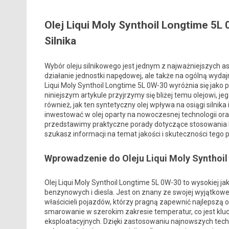
Olej Liqui Moly Synthoil Longtime 5L
Silnika
Wybór oleju silnikowego jest jednym z najważniejszych as
działanie jednostki napędowej, ale także na ogólną wydaj
Liqui Moly Synthoil Longtime 5L 0W-30 wyróżnia się jako
niniejszym artykule przyjrzymy się bliżej temu olejowi
również, jak ten syntetyczny olej wpływa na osiągi silni
inwestować w olej oparty na nowoczesnej technologii oraz
przedstawimy praktyczne porady dotyczące stosowania Li
szukasz informacji na temat jakości i skuteczności tego
Wprowadzenie do Oleju Liqui Moly Synthoi
Olej Liqui Moly Synthoil Longtime 5L 0W-30 to wysokiej j
benzynowych i diesla. Jest on znany ze swojej wyjątkowe
właścicieli pojazdów, którzy pragną zapewnić najlepszą 
smarowanie w szerokim zakresie temperatur, co jest klu
eksploatacyjnych. Dzięki zastosowaniu najnowszych tech