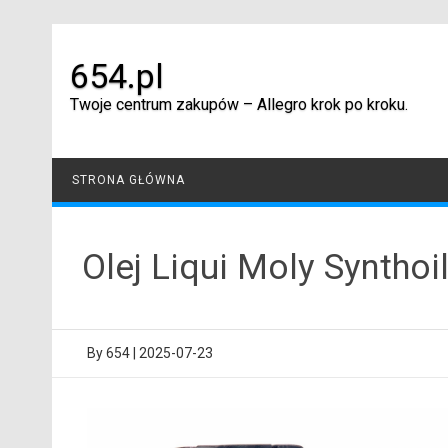
Skip
to
content
654.pl
Twoje centrum zakupów – Allegro krok po kroku.
STRONA GŁÓWNA
Olej Liqui Moly Syntho
By
654
|
2025-07-23