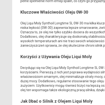
pełne spełnienie norm emisji spalin, co czyni go przyjazn
Kluczowe Właściwości Oleju 0W-30
Olej Liqui Moly Synthoil Longtime 5L 0W-30 ma kilka kluc
niska lepkość (0W-30) zapewnia lepsze smarowanie, zwła
Oznacza to, że olej nie tylko szybko dociera do wszystkic
Dodatkowo, olej charakteryzuje się doskonałą stabilnością
wysokich temperaturach ani nie traci swoich właściwośc
zanieczyszczeń sprawia, że olej skutecznie chroni silnik
Korzyści z Używania Oleju Liqui Moly
Decydując się na Olej Liqui Moly Synthoil Longtime 5L 0
korzyściami. Pierwszą z nich jest poprawa wydajności siln
właściwościom smarnym, olej minimalizuje straty mocy,
dużej mocy. Dodatkowo, regularne stosowanie tego oleju z
zużyciem. Użytkownicy mogą również liczyć na lepszą osz
olej ten wspomaga także ekologiczną pracę silnika, dzięki 
Jak Dbać o Silnik z Olejem Liqui Moly