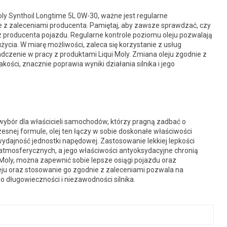
ly Synthoil Longtime 5L 0W-30, ważne jest regularne
 z zaleceniami producenta. Pamiętaj, aby zawsze sprawdzać, czy
z producenta pojazdu. Regularne kontrole poziomu oleju pozwalają
ycia. W miarę możliwości, zaleca się korzystanie z usług
czenie w pracy z produktami Liqui Moly. Zmiana oleju zgodnie z
ości, znacznie poprawia wyniki działania silnika i jego
 wybór dla właścicieli samochodów, którzy pragną zadbać o
zesnej formule, olej ten łączy w sobie doskonałe właściwości
ydajność jednostki napędowej. Zastosowanie lekkiej lepkości
 atmosferycznych, a jego właściwości antyoksydacyjne chronią
i Moly, można zapewnić sobie lepsze osiągi pojazdu oraz
eju oraz stosowanie go zgodnie z zaleceniami pozwala na
 długowieczności i niezawodności silnika.