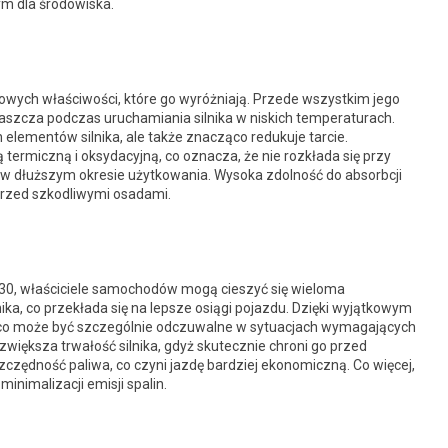
ym dla środowiska.
zowych właściwości, które go wyróżniają. Przede wszystkim jego
szcza podczas uruchamiania silnika w niskich temperaturach.
h elementów silnika, ale także znacząco redukuje tarcie.
 termiczną i oksydacyjną, co oznacza, że nie rozkłada się przy
i w dłuższym okresie użytkowania. Wysoka zdolność do absorbcji
 przed szkodliwymi osadami.
W-30, właściciele samochodów mogą cieszyć się wieloma
ika, co przekłada się na lepsze osiągi pojazdu. Dzięki wyjątkowym
 co może być szczególnie odczuwalne w sytuacjach wymagających
większa trwałość silnika, gdyż skutecznie chroni go przed
czędność paliwa, co czyni jazdę bardziej ekonomiczną. Co więcej,
minimalizacji emisji spalin.