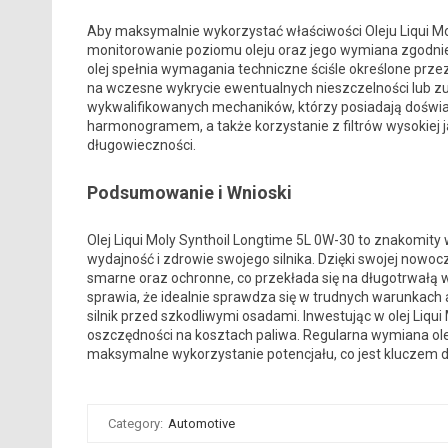
Aby maksymalnie wykorzystać właściwości Oleju Liqui Mo
monitorowanie poziomu oleju oraz jego wymiana zgodnie
olej spełnia wymagania techniczne ściśle określone prze
na wczesne wykrycie ewentualnych nieszczelności lub zuż
wykwalifikowanych mechaników, którzy posiadają doświad
harmonogramem, a także korzystanie z filtrów wysokiej jak
długowieczności.
Podsumowanie i Wnioski
Olej Liqui Moly Synthoil Longtime 5L 0W-30 to znakomity
wydajność i zdrowie swojego silnika. Dzięki swojej nowoc
smarne oraz ochronne, co przekłada się na długotrwałą w
sprawia, że idealnie sprawdza się w trudnych warunkach
silnik przed szkodliwymi osadami. Inwestując w olej Liqu
oszczędności na kosztach paliwa. Regularna wymiana ol
maksymalne wykorzystanie potencjału, co jest kluczem do
Category:
Automotive