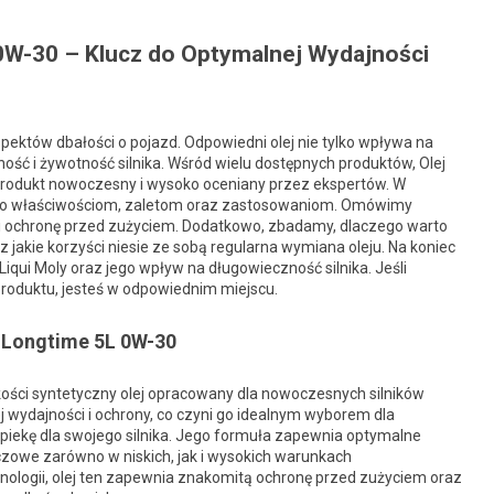
 0W-30 – Klucz do Optymalnej Wydajności
pektów dbałości o pojazd. Odpowiedni olej nie tylko wpływa na
ność i żywotność silnika. Wśród wielu dostępnych produktów, Olej
 produkt nowoczesny i wysoko oceniany przez ekspertów. W
, jego właściwościom, zaletom oraz zastosowaniom. Omówimy
ka i ochronę przed zużyciem. Dodatkowo, zbadamy, dlaczego warto
 jakie korzyści niesie ze sobą regularna wymiana oleju. Na koniec
qui Moly oraz jego wpływ na długowieczność silnika. Jeśli
 produktu, jesteś w odpowiednim miejscu.
l Longtime 5L 0W-30
akości syntetyczny olej opracowany dla nowoczesnych silników
j wydajności i ochrony, co czyni go idealnym wyborem dla
opiekę dla swojego silnika. Jego formuła zapewnia optymalne
czowe zarówno w niskich, jak i wysokich warunkach
nologii, olej ten zapewnia znakomitą ochronę przed zużyciem oraz