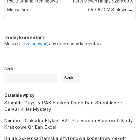
Psa Biothane Treningowa
Fotel Meven Happy Szary 80 X
Mocna 5m
66 X 82 CM Stalowe
→
Dodaj komentarz
Musisz się
zalogować
, aby móc dodać komentarz.
Szukaj
Szukaj
Ostatnie wpisy
Stumble Guys 5-PAK Furiken Disco Dan Stumblebee
Cereal Killer Mystery
Niimbot Drukarka Etykiet B21 Przenośna Bluetooth Kody
Kreskowe Qr Ean Excel
Długa Sukienka Damska szyfonowa kopertowy dekolt