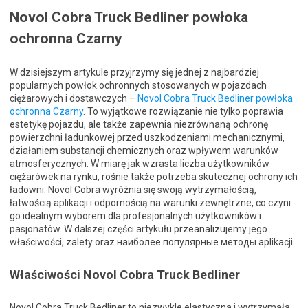
Novol Cobra Truck Bedliner powłoka
ochronna Czarny
W dzisiejszym artykule przyjrzymy się jednej z najbardziej
popularnych powłok ochronnych stosowanych w pojazdach
ciężarowych i dostawczych –
Novol Cobra Truck Bedliner powłoka
ochronna Czarny
. To wyjątkowe rozwiązanie nie tylko poprawia
estetykę pojazdu, ale także zapewnia niezrównaną ochronę
powierzchni ładunkowej przed uszkodzeniami mechanicznymi,
działaniem substancji chemicznych oraz wpływem warunków
atmosferycznych. W miarę jak wzrasta liczba użytkowników
ciężarówek na rynku, rośnie także potrzeba skutecznej ochrony ich
ładowni. Novol Cobra wyróżnia się swoją wytrzymałością,
łatwością aplikacji i odpornością na warunki zewnętrzne, co czyni
go idealnym wyborem dla profesjonalnych użytkowników i
pasjonatów. W dalszej części artykułu przeanalizujemy jego
właściwości, zalety oraz наиболее популярные методы aplikacji.
Właściwości Novol Cobra Truck Bedliner
Novol Cobra Truck Bedliner to niezwykle elastyczna i wytrzymała