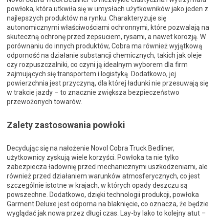
powłoka, która utkwiła się w umysłach użytkowników jako jeden z
najlepszych produktów na rynku. Charakteryzuje się
autonomicznymi właściwościami ochronnymi, które pozwalają na
skuteczną ochronę przed zepsuciem, rysami, a nawet korozją. W
porównaniu do innych produktów, Cobra ma również wyjątkową
odporność na działanie substancji chemicznych, takich jak oleje
czy rozpuszczalniki, co czyni ją idealnym wyborem dla firm
zajmujących się transportem i logistyką. Dodatkowo, jej
powierzchnia jest przyczyną, dla której ładunki nie przesuwają się
w trakcie jazdy – to znacznie zwiększa bezpieczeństwo
przewożonych towarów.
Zalety zastosowania powłoki
Decydując się na nałożenie Novol Cobra Truck Bedliner,
użytkownicy zyskują wiele korzyści. Powłoka ta nie tylko
zabezpiecza ładownię przed mechanicznymi uszkodzeniami, ale
również przed działaniem warunków atmosferycznych, co jest
szczególnie istotne w krajach, w których opady deszczu są
powszechne. Dodatkowo, dzięki technologii produkcji, powłoka
Garment Deluxe jest odporna na blaknięcie, co oznacza, że będzie
wyglądać jak nowa przez długi czas. Lay-by lako to kolejny atut –