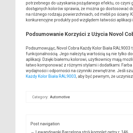
potrzebnego do uzyskania pożądanego efektu, co czyn
dostępnych kolorów sprawia, że można go dostosować do
na różnego rodzaju powierzchniach, od mebli po ściany. 
konkurencyjne produkty pod względem łatwości aplikacji i
Podsumowanie Korzyści z Użycia Novol Co
Podsumowując, Novol Cobra Każdy Kolor Biała RAL9003 to
funkcjonalnością. Jego należytą wartością są nie tylko d
aplikacji. Dzięki białemu kolorowi, użytkownicy mają moż
łatwo komponować z różnymi stylami i dodatkami. Farba t
wydajności i odporności na czynniki zewnętrzne. Jeśli sz
Każdy Kolor Biała RAL9003
, aby być pewnym, że uczynisz
Category:
Automotive
Post navigation
←
Lewandowski Barcelona strój komplet getry r. 146