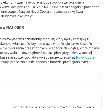
i go ekonomicznym wyborem. Dodatkowo, szeroka gama
 wszelkich potrzeb – a Biała RAL9003 jest szczególnie pożądana
Klienci zauważają, że Novol Cobra znacznie przewyższa
 długotrwałości efektu.
bra RAL9003
 niezwykle wszechstronny produkt, który łączy estetykę z
oskonałe właściwości kryjące oraz trwałość, ale także łatwość
liwość tworzenia przestronnych i eleganckich wnętrz, które można
a pozwala na oszczędność czasu i pieniędzy dzięki wysokiej
ukasz najlepszej opcji do swojego projektu, rozważ
Novol Cobra
 swoje prace malarskie znacznie bardziej profesjonalnymi.
Taboret Hydrauliczny Kosmetyczny Stołek Na Kółkach
→