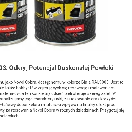
03: Odkryj Potencjał Doskonałej Powłoki
mu jako Novol Cobra, dostępnemu w kolorze Biała RAL9003. Jest to
, ale także hobbystów zajmujących się renowacją i malowaniem.
materiałów, a ten konkretny odcień bieli oferuje szereg zalet. W
eanalizujemy jego charakterystyki, zastosowanie oraz korzyści,
 właściwy dobór koloru i materiału wpływa na finalny efekt prac
ty zastosowania Novol Cobra w różnych dziedzinach. Przygotuj się
malarskich.