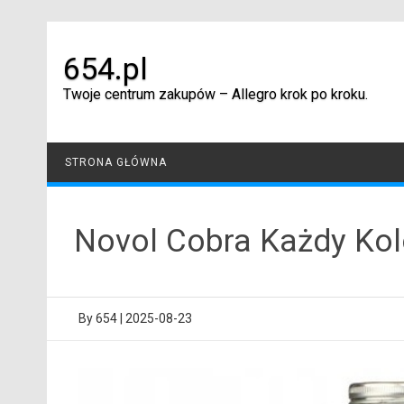
Skip
to
content
654.pl
Twoje centrum zakupów – Allegro krok po kroku.
STRONA GŁÓWNA
Novol Cobra Każdy Kol
By
654
|
2025-08-23