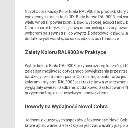
Novol Cobra Każdy Kolor Biała RAL9003 to produkt, który
codziennych projektach DIY. Biała barwa RAL9003 jest sy
wielu wnętrz i powierzchni. Dzięki wysokiej jakości farby, 
Cobra charakteryzuje się dużą odpornością na zarysowan
wyborem na zewnątrz i do wnętrz. Dodatkowo, dzięki wła
dodatkowych warstw, co oszczędza czas i fundusze.
Zalety Koloru RAL9003 w Praktyce
Wybór koloru Biała RAL9003 przynosi szereg korzyści, k
zalet jest możliwość optycznego powiększenia przestrzeni
bardziej przestronne i jasne. Oprócz tego, biała farba jes
kolorami i stylami. RAL9003 jest także łatwa w utrzymaniu
wyglądały świeżo i zadbane. Dodatkowo, zastosowanie No
przyjemnością, a nie uciążliwym obowiązkiem.
Dowody na Wydajność Novol Cobra
Jednym z kluczowych aspektów efektywności Novol Cobra
łatwe aplikowanie, a efekt krycia jest zauważalny już po