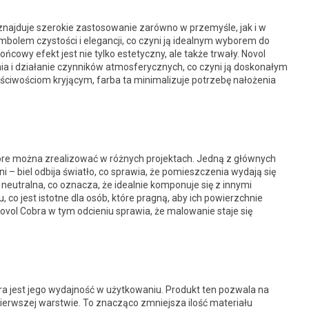
 znajduje szerokie zastosowanie zarówno w przemyśle, jak i w
mbolem czystości i elegancji, co czyni ją idealnym wyborem do
końcowy efekt jest nie tylko estetyczny, ale także trwały. Novol
ia i działanie czynników atmosferycznych, co czyni ją doskonałym
ściwościom kryjącym, farba ta minimalizuje potrzebę nałożenia
tóre można zrealizować w różnych projektach. Jedną z głównych
 – biel odbija światło, co sprawia, że pomieszczenia wydają się
t neutralna, co oznacza, że idealnie komponuje się z innymi
, co jest istotne dla osób, które pragną, aby ich powierzchnie
vol Cobra w tym odcieniu sprawia, że malowanie staje się
 jest jego wydajność w użytkowaniu. Produkt ten pozwala na
 pierwszej warstwie. To znacząco zmniejsza ilość materiału