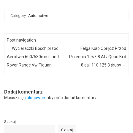
Category:
Automotive
Post navigation
←
Wycieraczki Bosch przód
Felga Koło Obręcz Przód
Aerotwin 600/530mm Land
Przednia 19×7-8 Atv Quad Kxd
Rover Range Vw Tiguan
8 cali 110 125 3 śruby
→
Dodaj komentarz
Musisz się
zalogować
, aby móc dodać komentarz.
Szukaj
Szukaj