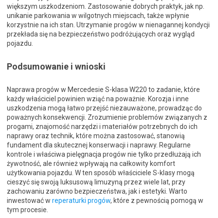
większym uszkodzeniom. Zastosowanie dobrych praktyk, jak np.
unikanie parkowania w wilgotnych miejscach, także wpłynie
korzystnie na ich stan. Utrzymanie progów w nienagannej kondycji
przekłada się na bezpieczeństwo podróżujących oraz wygląd
pojazdu.
Podsumowanie i wnioski
Naprawa progów w Mercedesie S-klasa W220 to zadanie, które
każdy właściciel powinien wziąć na poważnie. Korozja i inne
uszkodzenia mogą łatwo przejść niezauważone, prowadząc do
poważnych konsekwencji. Zrozumienie problemów związanych z
progami, znajomość narzędzi i materiałów potrzebnych do ich
naprawy oraz technik, które można zastosować, stanowią
fundament dla skutecznej konserwacji i naprawy. Regularne
kontrole i właściwa pielęgnacja progów nie tylko przedłużają ich
żywotność, ale również wpływają na całkowity komfort
użytkowania pojazdu. W ten sposób właściciele S-klasy mogą
cieszyć się swoją luksusową limuzyną przez wiele lat, przy
zachowaniu zarówno bezpieczeństwa, jak i estetyki. Warto
inwestować w
reperaturki progów
, które z pewnością pomogą w
tym procesie.