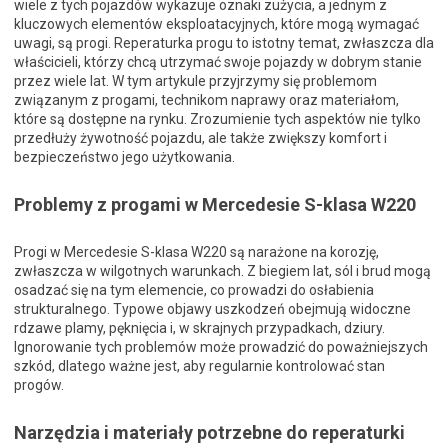
wiele z tych pojazdów wykazuje oznaki zużycia, a jednym z
kluczowych elementów eksploatacyjnych, które mogą wymagać
uwagi, są progi. Reperaturka progu to istotny temat, zwłaszcza dla
właścicieli, którzy chcą utrzymać swoje pojazdy w dobrym stanie
przez wiele lat. W tym artykule przyjrzymy się problemom
związanym z progami, technikom naprawy oraz materiałom,
które są dostępne na rynku. Zrozumienie tych aspektów nie tylko
przedłuży żywotność pojazdu, ale także zwiększy komfort i
bezpieczeństwo jego użytkowania.
Problemy z progami w Mercedesie S-klasa W220
Progi w Mercedesie S-klasa W220 są narażone na korozję,
zwłaszcza w wilgotnych warunkach. Z biegiem lat, sól i brud mogą
osadzać się na tym elemencie, co prowadzi do osłabienia
strukturalnego. Typowe objawy uszkodzeń obejmują widoczne
rdzawe plamy, pęknięcia i, w skrajnych przypadkach, dziury.
Ignorowanie tych problemów może prowadzić do poważniejszych
szkód, dlatego ważne jest, aby regularnie kontrolować stan
progów.
Narzędzia i materiały potrzebne do reperaturki