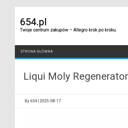
Skip
to
content
654.pl
Twoje centrum zakupów – Allegro krok po kroku.
STRONA GŁÓWNA
Liqui Moly Regenerato
By
654
|
2025-08-17