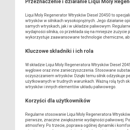
Przeznaczenie i działanie Liqui Moly Rege
Liqui Moly Regenerator Wtrysków Diesel 20450 to specjal
wtrysków w silnikach wysokoprężnych. Jego działanie op
samych wtryskach, jak i w układzie paliwowym. Regular
wydajności silnika, co przekłada się na mniejsze zużycie 
wykorzystuje zaawansowane technologie chemiczne, aby 
Kluczowe składniki i ich rola
W składzie Liqui Moly Regeneratora Wtrysków Diesel 204
węglowe oraz inne zanieczyszczenia. Stosowane substancje
oczyszczaniem wtrysków. Dzięki temu silnik odzyskuje pe
użytkowanych w trudnych warunkach. Ważną rolą tych skł
wtrysków i innych elementów układu paliwowego.
Korzyści dla użytkowników
Regularne stosowanie Liqui Moly Regeneratora Wtrysków 
pierwsze, znaczne zwiększenie wydajności paliwowej. Po
atmosfery. Po trzecie, poprawa ogólnej dynamiki i komfo