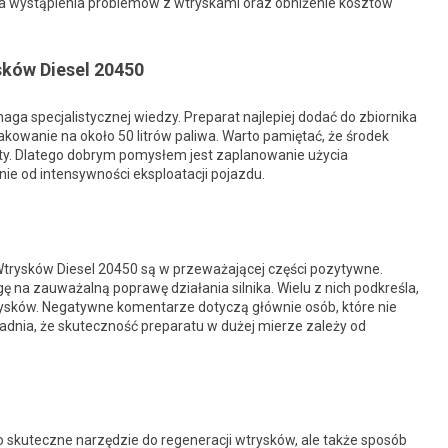
ka wystąpienia problemów z wtryskami oraz obniżenie kosztów
sków Diesel 20450
ga specjalistycznej wiedzy. Preparat najlepiej dodać do zbiornika
kowanie na około 50 litrów paliwa. Warto pamiętać, że środek
ty. Dlatego dobrym pomysłem jest zaplanowanie użycia
ie od intensywności eksploatacji pojazdu.
Wtrysków Diesel 20450 są w przeważającej części pozytywne.
na zauważalną poprawę działania silnika. Wielu z nich podkreśla,
ysków. Negatywne komentarze dotyczą głównie osób, które nie
dnia, że skuteczność preparatu w dużej mierze zależy od
ko skuteczne narzędzie do regeneracji wtrysków, ale także sposób