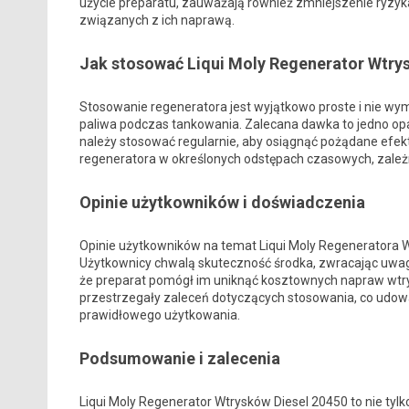
użycie preparatu, zauważają również zmniejszenie ryzy
związanych z ich naprawą.
Jak stosować Liqui Moly Regenerator Wtry
Stosowanie regeneratora jest wyjątkowo proste i nie wyma
paliwa podczas tankowania. Zalecana dawka to jedno opa
należy stosować regularnie, aby osiągnąć pożądane efek
regeneratora w określonych odstępach czasowych, zależn
Opinie użytkowników i doświadczenia
Opinie użytkowników na temat Liqui Moly Regeneratora 
Użytkownicy chwalą skuteczność środka, zwracając uwagę 
że preparat pomógł im uniknąć kosztownych napraw wtr
przestrzegały zaleceń dotyczących stosowania, co udowa
prawidłowego użytkowania.
Podsumowanie i zalecenia
Liqui Moly Regenerator Wtrysków Diesel 20450 to nie tyl