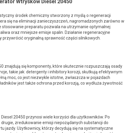
nerator Wtrysków Diesel 20450
istyczny środek chemiczny stworzony z myślą o regeneracji
iera się na eliminacji zanieczyszczeń, nagromadzonych zarówno w
ne stosowanie preparatu pozwala na utrzymanie optymalnej
paliwa oraz mniejsze emisje spalin. Działanie regeneracyjne
przywrócić oryginalną sprawność części silnikowych.
50 znajdują się komponenty, które skutecznie rozpuszczają osady
, takie jak: detergenty i inhibitory korozji, skutkują efektywnym
łną moc, co jest niezwykle istotne, zwłaszcza w pojazdach
adników jest także ochrona przed korozją, co wydłuża żywotność
Diesel 20450 przynosi wiele korzyści dla użytkowników. Po
 drugie, zredukowanie emisji niepożądanych substancji do
rtu jazdy. Użytkownicy, którzy decydują się na systematyczne