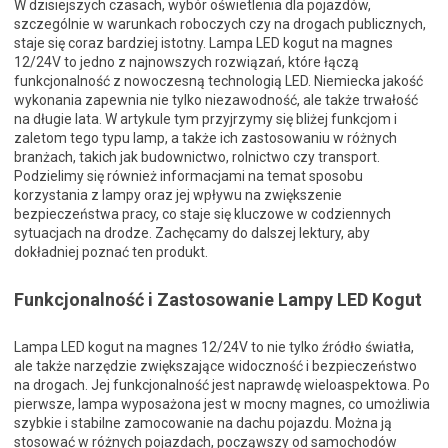
W dzisiejszych czasach, wybór oświetlenia dla pojazdów,
szczególnie w warunkach roboczych czy na drogach publicznych,
staje się coraz bardziej istotny. Lampa LED kogut na magnes
12/24V to jedno z najnowszych rozwiązań, które łączą
funkcjonalność z nowoczesną technologią LED. Niemiecka jakość
wykonania zapewnia nie tylko niezawodność, ale także trwałość
na długie lata. W artykule tym przyjrzymy się bliżej funkcjom i
zaletom tego typu lamp, a także ich zastosowaniu w różnych
branżach, takich jak budownictwo, rolnictwo czy transport.
Podzielimy się również informacjami na temat sposobu
korzystania z lampy oraz jej wpływu na zwiększenie
bezpieczeństwa pracy, co staje się kluczowe w codziennych
sytuacjach na drodze. Zachęcamy do dalszej lektury, aby
dokładniej poznać ten produkt.
Funkcjonalność i Zastosowanie Lampy LED Kogut
Lampa LED kogut na magnes 12/24V to nie tylko źródło światła,
ale także narzędzie zwiększające widoczność i bezpieczeństwo
na drogach. Jej funkcjonalność jest naprawdę wieloaspektowa. Po
pierwsze, lampa wyposażona jest w mocny magnes, co umożliwia
szybkie i stabilne zamocowanie na dachu pojazdu. Można ją
stosować w różnych pojazdach, począwszy od samochodów