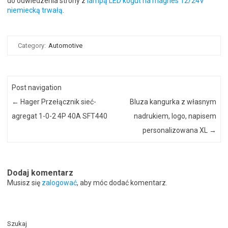
do odwiedzenia strony z
lampą LED kogut na magnes 12/24V
niemiecką trwałą
.
Category:
Automotive
Post navigation
←
Hager Przełącznik sieć-
Bluza kangurka z własnym
agregat 1-0-2 4P 40A SFT440
nadrukiem, logo, napisem
personalizowana XL
→
Dodaj komentarz
Musisz się
zalogować
, aby móc dodać komentarz.
Szukaj