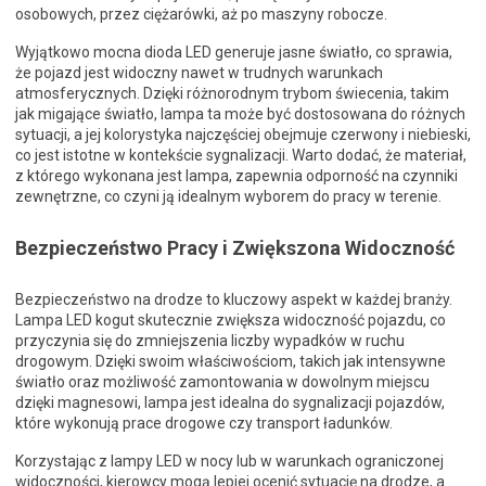
osobowych, przez ciężarówki, aż po maszyny robocze.
Wyjątkowo mocna dioda LED generuje jasne światło, co sprawia,
że pojazd jest widoczny nawet w trudnych warunkach
atmosferycznych. Dzięki różnorodnym trybom świecenia, takim
jak migające światło, lampa ta może być dostosowana do różnych
sytuacji, a jej kolorystyka najczęściej obejmuje czerwony i niebieski,
co jest istotne w kontekście sygnalizacji. Warto dodać, że materiał,
z którego wykonana jest lampa, zapewnia odporność na czynniki
zewnętrzne, co czyni ją idealnym wyborem do pracy w terenie.
Bezpieczeństwo Pracy i Zwiększona Widoczność
Bezpieczeństwo na drodze to kluczowy aspekt w każdej branży.
Lampa LED kogut skutecznie zwiększa widoczność pojazdu, co
przyczynia się do zmniejszenia liczby wypadków w ruchu
drogowym. Dzięki swoim właściwościom, takich jak intensywne
światło oraz możliwość zamontowania w dowolnym miejscu
dzięki magnesowi, lampa jest idealna do sygnalizacji pojazdów,
które wykonują prace drogowe czy transport ładunków.
Korzystając z lampy LED w nocy lub w warunkach ograniczonej
widoczności, kierowcy mogą lepiej ocenić sytuację na drodze, a