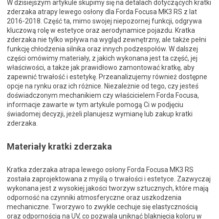
W dzisiejszym artykule skupimy się na detalach dotyczących kratki
zderzaka atrapy lewego osłony dla Forda Focusa MK3 RS z lat
2016-2018. Część ta, mimo swojej niepozornej funkcji, odgrywa
kluczową rolę w estetyce oraz aerodynamice pojazdu. Kratka
zderzaka nie tylko wpływa na wygląd zewnętrzny, ale także pełni
funkcję chłodzenia silnika oraz innych podzespołów. W dalszej
części omówimy materiały, z jakich wykonana jest ta część, jej
właściwości, a także jak prawidłowo zamontować kratkę, aby
zapewnić trwałość i estetykę. Przeanalizujemy również dostępne
opcje na rynku oraz ich różnice. Niezależnie od tego, czy jesteś
doświadczonym mechanikiem czy właścicielem Forda Focusa,
informacje zawarte w tym artykule pomogą Ci w podjęciu
świadomej decyzji, jeżeli planujesz wymianę lub zakup kratki
zderzaka.
Materiały kratki zderzaka
Kratka zderzaka atrapa lewego osłony Forda Focusa MK3 RS
została zaprojektowana z myślą o trwałości i estetyce. Zazwyczaj
wykonana jest z wysokiej jakości tworzyw sztucznych, które mają
odporność na czynniki atmosferyczne oraz uszkodzenia
mechaniczne. Tworzywo to zwykle cechuje się elastycznością
oraz odpornością na UV, co pozwala uniknąć blaknięcia koloru w