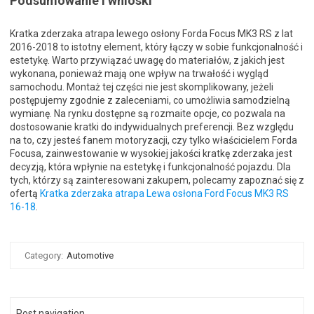
Podsumowanie i wnioski
Kratka zderzaka atrapa lewego osłony Forda Focus MK3 RS z lat
2016-2018 to istotny element, który łączy w sobie funkcjonalność i
estetykę. Warto przywiązać uwagę do materiałów, z jakich jest
wykonana, ponieważ mają one wpływ na trwałość i wygląd
samochodu. Montaż tej części nie jest skomplikowany, jeżeli
postępujemy zgodnie z zaleceniami, co umożliwia samodzielną
wymianę. Na rynku dostępne są rozmaite opcje, co pozwala na
dostosowanie kratki do indywidualnych preferencji. Bez względu
na to, czy jesteś fanem motoryzacji, czy tylko właścicielem Forda
Focusa, zainwestowanie w wysokiej jakości kratkę zderzaka jest
decyzją, która wpłynie na estetykę i funkcjonalność pojazdu. Dla
tych, którzy są zainteresowani zakupem, polecamy zapoznać się z
ofertą
Kratka zderzaka atrapa Lewa osłona Ford Focus MK3 RS
16-18
.
Category:
Automotive
Post navigation