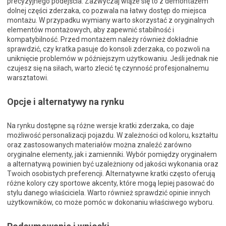
precyzyjnego podejścia. Zazwyczaj wiąże się to z demontażem
dolnej części zderzaka, co pozwala na łatwy dostęp do miejsca
montażu. W przypadku wymiany warto skorzystać z oryginalnych
elementów montażowych, aby zapewnić stabilność i
kompatybilność. Przed montażem należy również dokładnie
sprawdzić, czy kratka pasuje do konsoli zderzaka, co pozwoli na
uniknięcie problemów w późniejszym użytkowaniu. Jeśli jednak nie
czujesz się na siłach, warto zlecić tę czynność profesjonalnemu
warsztatowi.
Opcje i alternatywy na rynku
Na rynku dostępne są różne wersje kratki zderzaka, co daje
możliwość personalizacji pojazdu. W zależności od koloru, kształtu
oraz zastosowanych materiałów można znaleźć zarówno
oryginalne elementy, jak i zamienniki. Wybór pomiędzy oryginałem
a alternatywą powinien być uzależniony od jakości wykonania oraz
Twoich osobistych preferencji. Alternatywne kratki często oferują
różne kolory czy sportowe akcenty, które mogą lepiej pasować do
stylu danego właściciela. Warto również sprawdzić opinie innych
użytkowników, co może pomóc w dokonaniu właściwego wyboru.