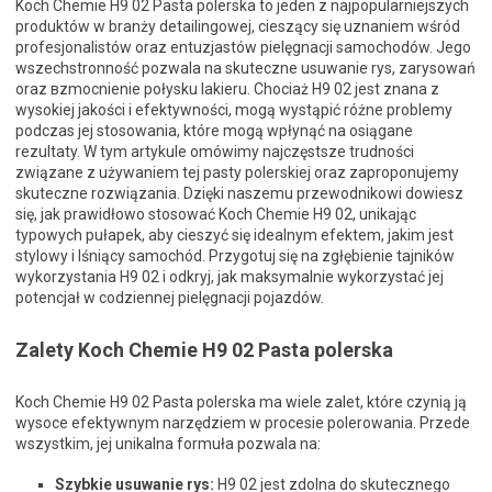
Koch Chemie H9 02 Pasta polerska to jeden z najpopularniejszych
produktów w branży detailingowej, cieszący się uznaniem wśród
profesjonalistów oraz entuzjastów pielęgnacji samochodów. Jego
wszechstronność pozwala na skuteczne usuwanie rys, zarysowań
oraz вzmocnienie połysku lakieru. Chociaż H9 02 jest znana z
wysokiej jakości i efektywności, mogą wystąpić różne problemy
podczas jej stosowania, które mogą wpłynąć na osiągane
rezultaty. W tym artykule omówimy najczęstsze trudności
związane z używaniem tej pasty polerskiej oraz zaproponujemy
skuteczne rozwiązania. Dzięki naszemu przewodnikowi dowiesz
się, jak prawidłowo stosować Koch Chemie H9 02, unikając
typowych pułapek, aby cieszyć się idealnym efektem, jakim jest
stylowy i lśniący samochód. Przygotuj się na zgłębienie tajników
wykorzystania H9 02 i odkryj, jak maksymalnie wykorzystać jej
potencjał w codziennej pielęgnacji pojazdów.
Zalety Koch Chemie H9 02 Pasta polerska
Koch Chemie H9 02 Pasta polerska ma wiele zalet, które czynią ją
wysoce efektywnym narzędziem w procesie polerowania. Przede
wszystkim, jej unikalna formuła pozwala na:
Szybkie usuwanie rys:
H9 02 jest zdolna do skutecznego