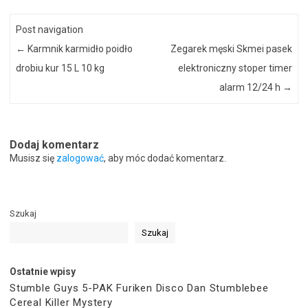
Post navigation
←
Karmnik karmidło poidło
Zegarek męski Skmei pasek
drobiu kur 15 L 10 kg
elektroniczny stoper timer
alarm 12/24 h
→
Dodaj komentarz
Musisz się
zalogować
, aby móc dodać komentarz.
Szukaj
Szukaj
Ostatnie wpisy
Stumble Guys 5-PAK Furiken Disco Dan Stumblebee
Cereal Killer Mystery