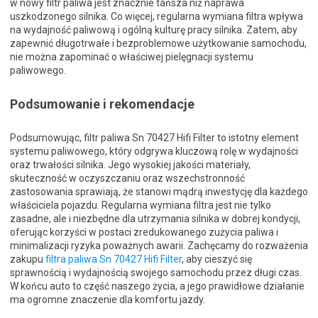
w nowy filtr paliwa jest znacznie tańsza niż naprawa
uszkodzonego silnika. Co więcej, regularna wymiana filtra wpływa
na wydajność paliwową i ogólną kulturę pracy silnika. Zatem, aby
zapewnić długotrwałe i bezproblemowe użytkowanie samochodu,
nie można zapominać o właściwej pielęgnacji systemu
paliwowego.
Podsumowanie i rekomendacje
Podsumowując, filtr paliwa Sn 70427 Hifi Filter to istotny element
systemu paliwowego, który odgrywa kluczową rolę w wydajności
oraz trwałości silnika. Jego wysokiej jakości materiały,
skuteczność w oczyszczaniu oraz wszechstronność
zastosowania sprawiają, że stanowi mądrą inwestycję dla każdego
właściciela pojazdu. Regularna wymiana filtra jest nie tylko
zasadne, ale i niezbędne dla utrzymania silnika w dobrej kondycji,
oferując korzyści w postaci zredukowanego zużycia paliwa i
minimalizacji ryzyka poważnych awarii. Zachęcamy do rozważenia
zakupu
filtra paliwa Sn 70427 Hifi Filter
, aby cieszyć się
sprawnością i wydajnością swojego samochodu przez długi czas.
W końcu auto to część naszego życia, a jego prawidłowe działanie
ma ogromne znaczenie dla komfortu jazdy.