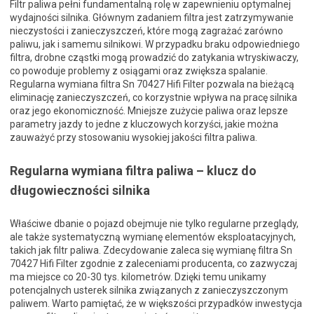
Filtr paliwa pełni fundamentalną rolę w zapewnieniu optymalnej
wydajności silnika. Głównym zadaniem filtra jest zatrzymywanie
nieczystości i zanieczyszczeń, które mogą zagrażać zarówno
paliwu, jak i samemu silnikowi. W przypadku braku odpowiedniego
filtra, drobne cząstki mogą prowadzić do zatykania wtryskiwaczy,
co powoduje problemy z osiągami oraz zwiększa spalanie.
Regularna wymiana filtra Sn 70427 Hifi Filter pozwala na bieżącą
eliminację zanieczyszczeń, co korzystnie wpływa na pracę silnika
oraz jego ekonomiczność. Mniejsze zużycie paliwa oraz lepsze
parametry jazdy to jedne z kluczowych korzyści, jakie można
zauważyć przy stosowaniu wysokiej jakości filtra paliwa.
Regularna wymiana filtra paliwa – klucz do
długowieczności silnika
Właściwe dbanie o pojazd obejmuje nie tylko regularne przeglądy,
ale także systematyczną wymianę elementów eksploatacyjnych,
takich jak filtr paliwa. Zdecydowanie zaleca się wymianę filtra Sn
70427 Hifi Filter zgodnie z zaleceniami producenta, co zazwyczaj
ma miejsce co 20-30 tys. kilometrów. Dzięki temu unikamy
potencjalnych usterek silnika związanych z zanieczyszczonym
paliwem. Warto pamiętać, że w większości przypadków inwestycja