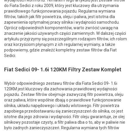
wydajności i komfortu. Tematem tego artykułu jest zestaw filtrów
do Fiata Sedici z roku 2009, który jest kluczowy dla utrzymania
prawidłowego funkcjonowania pojazdu. Regularna wymiana
filtrów, takich jak filtr powietrza, oleju i paliwa, jest istotna dla
zapewnienia optymalnej pracy silnika i wydajności samochodu.
Oprócz odpowiednich komponentów, warto zwrócić uwagę na
znaczenie jakości używanych części zamiennych. W dalszej części
artykułu przyjrzymy się poszczególnym rodzajom filtrów, ich rolom
oraz korzyściom płynącym z ich regularnej wymiany, a także
podpowiemy, gdzie znaleźć kompletny zestaw filtrów dla Fiat
Sedici.
Fiat Sedici 09- 1.6i 120KM Filtry Zestaw Komplet
Wybór odpowiedniego zestawu filtrów dla Fiata Sedici 09- 1.6i
120KM jest kluczowy dla zachowania prawidłowej wydajności
pojazdu. Zestaw filtrów obejmuje zazwyczaj filtr powietrza, oleju
oraz paliwa, które wspólnie dbają o prawidłowe funkcjonowanie
silnika, układu napędowego i układu wlotowego. Filtr powietrza
zapobiega przedostawaniu się zanieczyszczeń do silnika, co jest
istotne dla jego zdrowia i wydajności. Filtr oleju gwarantuje, że olej
silnikowy pozostaje czysty, a filtr paliwa dba o to, aby w paliwie nie
było żadnych zanieczyszczeń. Regularna wymiana tych filtrów