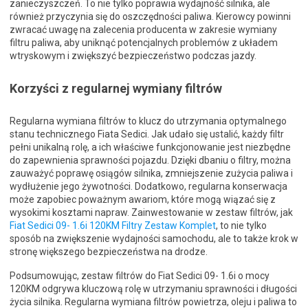
zanieczyszczeń. To nie tylko poprawia wydajność silnika, ale
również przyczynia się do oszczędności paliwa. Kierowcy powinni
zwracać uwagę na zalecenia producenta w zakresie wymiany
filtru paliwa, aby uniknąć potencjalnych problemów z układem
wtryskowym i zwiększyć bezpieczeństwo podczas jazdy.
Korzyści z regularnej wymiany filtrów
Regularna wymiana filtrów to klucz do utrzymania optymalnego
stanu technicznego Fiata Sedici. Jak udało się ustalić, każdy filtr
pełni unikalną rolę, a ich właściwe funkcjonowanie jest niezbędne
do zapewnienia sprawności pojazdu. Dzięki dbaniu o filtry, można
zauważyć poprawę osiągów silnika, zmniejszenie zużycia paliwa i
wydłużenie jego żywotności. Dodatkowo, regularna konserwacja
może zapobiec poważnym awariom, które mogą wiązać się z
wysokimi kosztami napraw. Zainwestowanie w zestaw filtrów, jak
Fiat Sedici 09- 1.6i 120KM Filtry Zestaw Komplet
, to nie tylko
sposób na zwiększenie wydajności samochodu, ale to także krok w
stronę większego bezpieczeństwa na drodze.
Podsumowując, zestaw filtrów do Fiat Sedici 09- 1.6i o mocy
120KM odgrywa kluczową rolę w utrzymaniu sprawności i długości
życia silnika. Regularna wymiana filtrów powietrza, oleju i paliwa to