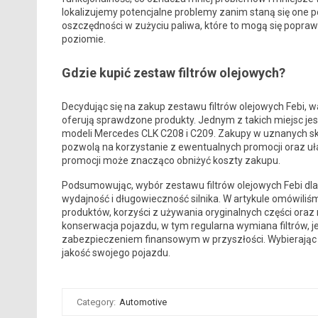
lokalizujemy potencjalne problemy zanim staną się one
oszczędności w zużyciu paliwa, które to mogą się poprawić
poziomie.
Gdzie kupić zestaw filtrów olejowych?
Decydując się na zakup zestawu filtrów olejowych Febi,
oferują sprawdzone produkty. Jednym z takich miejsc je
modeli Mercedes CLK C208 i C209. Zakupy w uznanych skl
pozwolą na korzystanie z ewentualnych promocji oraz u
promocji może znacząco obniżyć koszty zakupu.
Podsumowując, wybór zestawu filtrów olejowych Febi dla
wydajność i długowieczność silnika. W artykule omówiliśm
produktów, korzyści z używania oryginalnych części oraz
konserwacja pojazdu, w tym regularna wymiana filtrów, jes
zabezpieczeniem finansowym w przyszłości. Wybierając 
jakość swojego pojazdu.
Category:
Automotive