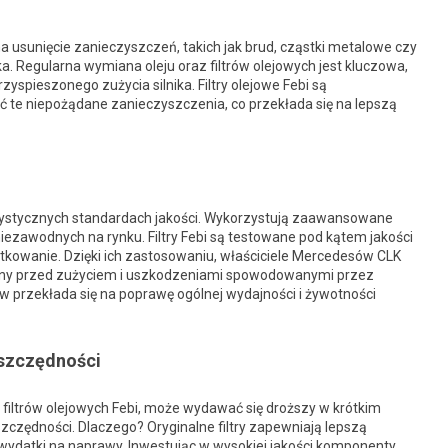
na usunięcie zanieczyszczeń, takich jak brud, cząstki metalowe czy
a. Regularna wymiana oleju oraz filtrów olejowych jest kluczowa,
spieszonego zużycia silnika. Filtry olejowe Febi są
ć te niepożądane zanieczyszczenia, co przekłada się na lepszą
gorystycznych standardach jakości. Wykorzystują zaawansowane
j niezawodnych na rynku. Filtry Febi są testowane pod kątem jakości
żytkowanie. Dzięki ich zastosowaniu, właściciele Mercedesów CLK
iony przed zużyciem i uszkodzeniami spowodowanymi przez
rów przekłada się na poprawę ogólnej wydajności i żywotności
oszczędności
 filtrów olejowych Febi, może wydawać się droższy w krótkim
zczędności. Dlaczego? Oryginalne filtry zapewniają lepszą
wydatki na naprawy. Inwestując w wysokiej jakości komponenty,