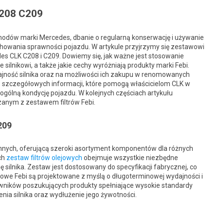
C208 C209
chodów marki Mercedes, dbanie o regularną konserwację i używanie
chowania sprawności pojazdu. W artykule przyjrzymy się zestawowi
es CLK C208 i C209. Dowiemy się, jak ważne jest stosowanie
 silnikowi, a także jakie cechy wyróżniają produkty marki Febi.
wydajność silnika oraz na możliwości ich zakupu w renomowanych
e szczegółowych informacji, które pomogą właścicielom CLK w
 ogólną kondycję pojazdu. W kolejnych częściach artykułu
zanym z zestawem filtrów Febi.
209
ennych, oferującą szeroki asortyment komponentów dla różnych
ch
zestaw filtrów olejowych
obejmuje wszystkie niezbędne
ilnika. Zestaw jest dostosowany do specyfikacji fabrycznej, co
ejowe Febi są projektowane z myślą o długoterminowej wydajności i
owników poszukujących produkty spełniające wysokie standardy
enia silnika oraz wydłużenie jego żywotności.