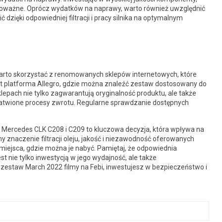
 poważne. Oprócz wydatków na naprawy, warto również uwzględnić
 dzięki odpowiedniej filtracji i pracy silnika na optymalnym
 warto skorzystać z renomowanych sklepów internetowych, które
st platforma Allegro, gdzie można znaleźć zestaw dostosowany do
epach nie tylko zagwarantują oryginalność produktu, ale także
łatwione procesy zwrotu. Regularne sprawdzanie dostępnych
 Mercedes CLK C208 i C209 to kluczowa decyzja, która wpływa na
y znaczenie filtracji oleju, jakość i niezawodność oferowanych
 miejsca, gdzie można je nabyć. Pamiętaj, że odpowiednia
t nie tylko inwestycją w jego wydajność, ale także
zestaw March 2022 filmy na Febi, inwestujesz w bezpieczeństwo i