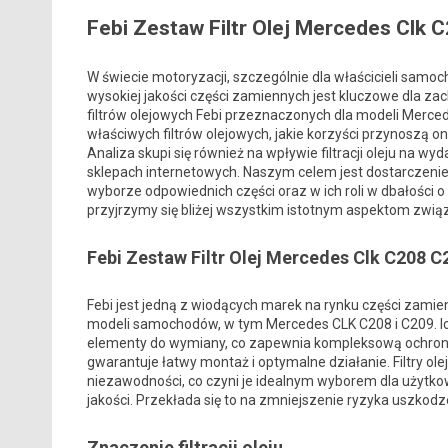
Febi Zestaw Filtr Olej Mercedes Clk 
W świecie motoryzacji, szczególnie dla właścicieli samo
wysokiej jakości części zamiennych jest kluczowe dla za
filtrów olejowych Febi przeznaczonych dla modeli Merced
właściwych filtrów olejowych, jakie korzyści przynoszą one
Analiza skupi się również na wpływie filtracji oleju na 
sklepach internetowych. Naszym celem jest dostarczeni
wyborze odpowiednich części oraz w ich roli w dbałości o
przyjrzymy się bliżej wszystkim istotnym aspektom zwią
Febi Zestaw Filtr Olej Mercedes Clk C208 C
Febi jest jedną z wiodących marek na rynku części zami
modeli samochodów, w tym Mercedes CLK C208 i C209. I
elementy do wymiany, co zapewnia kompleksową ochronę s
gwarantuje łatwy montaż i optymalne działanie. Filtry ol
niezawodności, co czyni je idealnym wyborem dla użytk
jakości. Przekłada się to na zmniejszenie ryzyka uszkodz
Znaczenie filtracji oleju