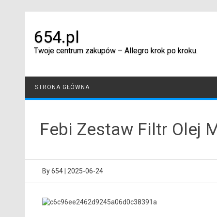
Skip
to
content
654.pl
Twoje centrum zakupów – Allegro krok po kroku.
STRONA GŁÓWNA
Febi Zestaw Filtr Olej
By
654
|
2025-06-24