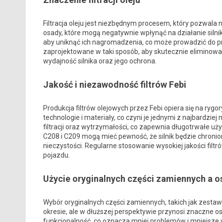
Filtracja oleju jest niezbędnym procesem, który pozwala 
osady, które mogą negatywnie wpłynąć na działanie silnik
aby uniknąć ich nagromadzenia, co może prowadzić do przy
zaprojektowane w taki sposób, aby skutecznie eliminowa
wydajność silnika oraz jego ochrona.
Jakość i niezawodność filtrów Febi
Produkcja filtrów olejowych przez Febi opiera się na ry
technologie i materiały, co czyni je jednymi z najbardzie
filtracji oraz wytrzymałości, co zapewnia długotrwałe u
C208 i C209 mogą mieć pewność, że silnik będzie chron
nieczystości. Regularne stosowanie wysokiej jakości filt
pojazdu.
Użycie oryginalnych części zamiennych a 
Wybór oryginalnych części zamiennych, takich jak zestaw
okresie, ale w dłuższej perspektywie przynosi znaczne os
funkcjonalność, co oznacza mniej problemów i mniejsze 