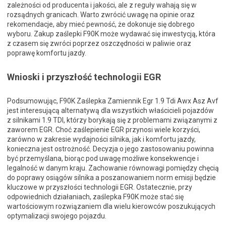
zależności od producenta i jakości, ale z reguły wahają się w
rozsądnych granicach. Warto zwrócić uwagę na opinie oraz
rekomendacje, aby mieć pewność, że dokonuje się dobrego
wyboru. Zakup zaślepki F90K może wydawać się inwestycją, która
z czasem się zwróci poprzez oszczędności w paliwie oraz
poprawę komfortu jazdy.
Wnioski i przyszłość technologii EGR
Podsumowując, F90K Zaślepka Zamiennik Egr 1.9 Tdi Awx Asz Avf
jest interesującą alternatywą dla wszystkich właścicieli pojazdów
z silnikami 1.9 TDI, którzy borykają się z problemami związanymi z
zaworem EGR. Choć zaślepienie EGR przynosi wiele korzyści,
zarówno w zakresie wydajności silnika, jak i komfortu jazdy,
konieczna jest ostrożność. Decyzja o jego zastosowaniu powinna
być przemyślana, biorąc pod uwagę możliwe konsekwencje i
legalność w danym kraju. Zachowanie równowagi pomiędzy chęcią
do poprawy osiągów silnika a poszanowaniem norm emisji będzie
kluczowe w przyszłości technologii EGR. Ostatecznie, przy
odpowiednich działaniach, zaślepka F90K może stać się
wartościowym rozwiązaniem dla wielu kierowców poszukujących
optymalizacji swojego pojazdu.