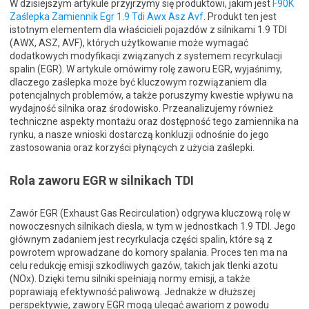
W dzisiejszym artykule przyjrzymy się produktowi, jakim jest
F90K
Zaślepka Zamiennik Egr 1.9 Tdi Awx Asz Avf
. Produkt ten jest
istotnym elementem dla właścicieli pojazdów z silnikami 1.9 TDI
(AWX, ASZ, AVF), których użytkowanie może wymagać
dodatkowych modyfikacji związanych z systemem recyrkulacji
spalin (EGR). W artykule omówimy rolę zaworu EGR, wyjaśnimy,
dlaczego zaślepka może być kluczowym rozwiązaniem dla
potencjalnych problemów, a także poruszymy kwestie wpływu na
wydajność silnika oraz środowisko. Przeanalizujemy również
techniczne aspekty montażu oraz dostępność tego zamiennika na
rynku, a nasze wnioski dostarczą konkluzji odnośnie do jego
zastosowania oraz korzyści płynących z użycia zaślepki.
Rola zaworu EGR w silnikach TDI
Zawór EGR (Exhaust Gas Recirculation) odgrywa kluczową rolę w
nowoczesnych silnikach diesla, w tym w jednostkach 1.9 TDI. Jego
głównym zadaniem jest recyrkulacja części spalin, które są z
powrotem wprowadzane do komory spalania. Proces ten ma na
celu redukcję emisji szkodliwych gazów, takich jak tlenki azotu
(NOx). Dzięki temu silniki spełniają normy emisji, a także
poprawiają efektywność paliwową. Jednakże w dłuższej
perspektywie, zawory EGR mogą ulegać awariom z powodu