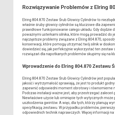
Rozwiązywanie Problemów z Elring 8
Elring 804.870 Zestaw Śrub Głowicy Cylindrów to niezbę
właśnie śruby głowicy cylindrów są kluczowe dla zapewni
prawidłowe funkcjonowanie całego układu. Gdy dojdzie
poważnymi usterkami silnika, które mogą prowadzić do j
najczęstsze problemy związane z Elring 804.870, sposoby 
konserwacji, które pomogą utrzymać twój silnik w doskonał
dowiedzieć się, jak perfekcyjnie wykorzystać ten zestaw ś
rozwiązań dla napotkanych problemów skupimy się na kl
Wprowadzenie do Elring 804.870 Zestawu Ś
Elring 804.870 Zestaw Śrub Głowicy Cylindrów jest pop
jakość i wytrzymałość sprawiają, że jest to produkt godn
zapewnić odpowiedni moment obrotowy i równomierne napi
Podczas instalacji ważne jest, aby przestrzegać zaleceń
Niewłaściwe użycie lub ominięcie tych wytycznych może 
uszkodzenia gwintów. A więc, dla tych, którzy planują wy
specyfikacją zestawu. W przypadku problemów, pierwszym
odpowiednich technik naprawczych. Więcej informacji 