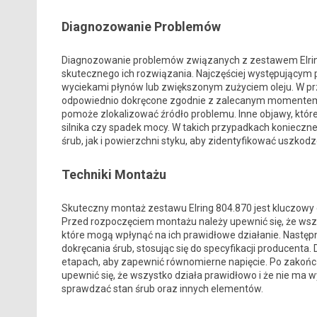
Diagnozowanie Problemów
Diagnozowanie problemów związanych z zestawem Elrin
skutecznego ich rozwiązania. Najczęściej występującym p
wyciekami płynów lub zwiększonym zużyciem oleju. W prz
odpowiednio dokręcone zgodnie z zalecanym momentem 
pomoże zlokalizować źródło problemu. Inne objawy, któ
silnika czy spadek mocy. W takich przypadkach konieczne
śrub, jak i powierzchni styku, aby zidentyfikować uszkodz
Techniki Montażu
Skuteczny montaż zestawu Elring 804.870 jest kluczowy d
Przed rozpoczęciem montażu należy upewnić się, że wszy
które mogą wpłynąć na ich prawidłowe działanie. Nast
dokręcania śrub, stosując się do specyfikacji producenta
etapach, aby zapewnić równomierne napięcie. Po zakońc
upewnić się, że wszystko działa prawidłowo i że nie ma w
sprawdzać stan śrub oraz innych elementów.