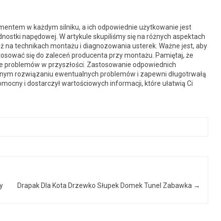
ementem w każdym silniku, a ich odpowiednie użytkowanie jest
dnostki napędowej. W artykule skupiliśmy się na różnych aspektach
ż na technikach montażu i diagnozowania usterek. Ważne jest, aby
tosować się do zaleceń producenta przy montażu. Pamiętaj, że
e problemów w przyszłości. Zastosowanie odpowiednich
nym rozwiązaniu ewentualnych problemów i zapewni długotrwałą
omocny i dostarczył wartościowych informacji, które ułatwią Ci
y
Drapak Dla Kota Drzewko Słupek Domek Tunel Zabawka
→