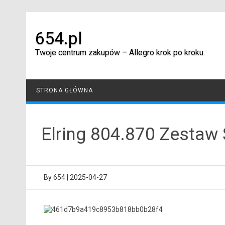
Skip
to
content
654.pl
Twoje centrum zakupów – Allegro krok po kroku.
STRONA GŁÓWNA
Elring 804.870 Zestaw 
By
654
|
2025-04-27