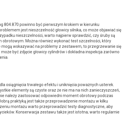
g 804.870 powinno być pierwszym krokiem w kierunku
roblemem jest nieszczelność głowicy silnika, co może objawiać się
ypadku nieszczelności, warto najpierw sprawdzić, czy śruby są
obrotowym. Można również wykonać test szczelności, który
re mogą wskazywać na problemy z zestawem, to przegrzewanie się
 może być zdjęcie głowicy cylindrów i dokładna inspekcja zarówno
enia.
la osiągnięcia trwałego efektu i uniknięcia poważnych usterek.
stkie elementy są czyste oraz że nie ma na nich zanieczyszczeń,
ępnie należy zastosować odpowiedni moment obrotowy podczas
. Dobrą praktyką jest także przeprowadzenie montażu w kilku
zeniu montażu warto przeprowadzić testy diagnostyczne, aby
ycieków. Konserwacja zestawu także jest istotna; warto regularnie