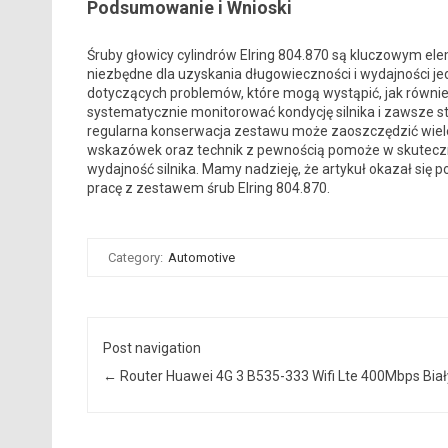
Podsumowanie i Wnioski
Śruby głowicy cylindrów Elring 804.870 są kluczowym el
niezbędne dla uzyskania długowieczności i wydajności je
dotyczących problemów, które mogą wystąpić, jak równie
systematycznie monitorować kondycję silnika i zawsze s
regularna konserwacja zestawu może zaoszczędzić wiel
wskazówek oraz technik z pewnością pomoże w skutecz
wydajność silnika. Mamy nadzieję, że artykuł okazał się p
pracę z zestawem śrub Elring 804.870.
Category:
Automotive
Post navigation
←
Router Huawei 4G 3 B535-333 Wifi Lte 400Mbps Biał