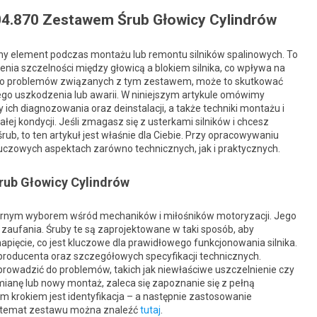
04.870 Zestawem Śrub Głowicy Cylindrów
dny element podczas montażu lub remontu silników spalinowych. To
enia szczelności między głowicą a blokiem silnika, co wpływa na
 do problemów związanych z tym zestawem, może to skutkować
ego uszkodzenia lub awarii. W niniejszym artykule omówimy
ich diagnozowania oraz deinstalacji, a także techniki montażu i
ej kondycji. Jeśli zmagasz się z usterkami silników i chcesz
rub, to ten artykuł jest właśnie dla Ciebie. Przy opracowywaniu
uczowych aspektach zarówno technicznych, jak i praktycznych.
rub Głowicy Cylindrów
ularnym wyborem wśród mechaników i miłośników motoryzacji. Jego
y zaufania. Śruby te są zaprojektowane w taki sposób, aby
ęcie, co jest kluczowe dla prawidłowego funkcjonowania silnika.
 producenta oraz szczegółowych specyfikacji technicznych.
prowadzić do problemów, takich jak niewłaściwe uszczelnienie czy
mianę lub nowy montaż, zaleca się zapoznanie się z pełną
 krokiem jest identyfikacja – a następnie zastosowanie
na temat zestawu można znaleźć
tutaj
.