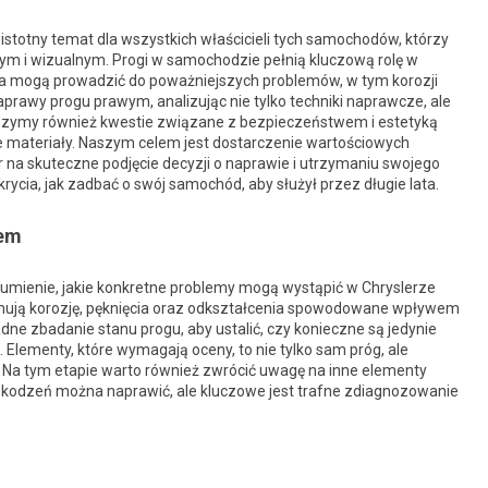
stotny temat dla wszystkich właścicieli tych samochodów, którzy
ym i wizualnym. Progi w samochodzie pełnią kluczową rolę w
enia mogą prowadzić do poważniejszych problemów, w tym korozji
aprawy progu prawym, analizując nie tylko techniki naprawcze, ale
uszymy również kwestie związane z bezpieczeństwem i estetyką
e materiały. Naszym celem jest dostarczenie wartościowych
r na skuteczne podjęcie decyzji o naprawie i utrzymaniu swojego
rycia, jak zadbać o swój samochód, aby służył przez długie lata.
iem
zumienie, jakie konkretne problemy mogą wystąpić w Chryslerze
mują korozję, pęknięcia oraz odkształcenia spowodowane wpływem
ne zbadanie stanu progu, aby ustalić, czy konieczne są jedynie
Elementy, które wymagają oceny, to nie tylko sam próg, ale
. Na tym etapie warto również zwrócić uwagę na inne elementy
 uszkodzeń można naprawić, ale kluczowe jest trafne zdiagnozowanie