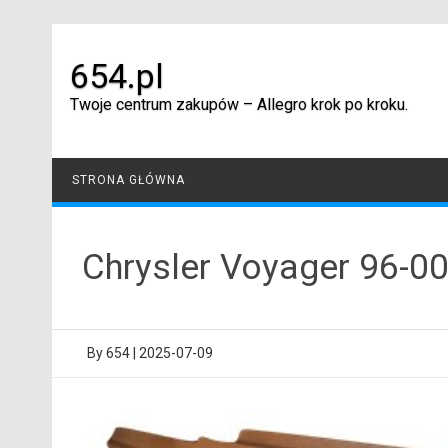
Skip
to
content
654.pl
Twoje centrum zakupów – Allegro krok po kroku.
STRONA GŁÓWNA
Chrysler Voyager 96-0
By
654
|
2025-07-09