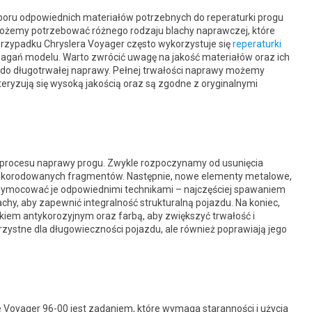
yboru odpowiednich materiałów potrzebnych do reperaturki progu
ożemy potrzebować różnego rodzaju blachy naprawczej, które
rzypadku Chryslera Voyager często wykorzystuje się
reperaturki
magań modelu. Warto zwrócić uwagę na jakość materiałów oraz ich
 do długotrwałej naprawy. Pełnej trwałości naprawy możemy
teryzują się wysoką jakością oraz są zgodne z oryginalnymi
procesu naprawy progu. Zwykle rozpoczynamy od usunięcia
skorodowanych fragmentów. Następnie, nowe elementy metalowe,
przymocować je odpowiednimi technikami – najczęściej spawaniem
achy, aby zapewnić integralność strukturalną pojazdu. Na koniec,
iem antykorozyjnym oraz farbą, aby zwiększyć trwałość i
rzystne dla długowieczności pojazdu, ale również poprawiają jego
Voyager 96-00 jest zadaniem, które wymaga staranności i użycia