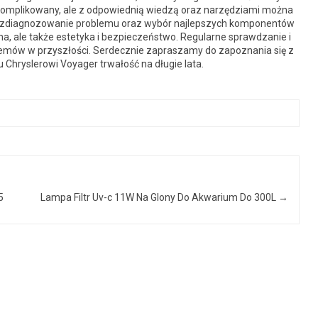
komplikowany, ale z odpowiednią wiedzą oraz narzędziami można
e zdiagnozowanie problemu oraz wybór najlepszych komponentów
żna, ale także estetyka i bezpieczeństwo. Regularne sprawdzanie i
emów w przyszłości. Serdecznie zapraszamy do zapoznania się z
 Chryslerowi Voyager trwałość na długie lata.
5
Lampa Filtr Uv-c 11W Na Glony Do Akwarium Do 300L
→