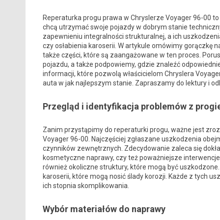
Reperaturka progu prawa w Chryslerze Voyager 96-00 to i
chcą utrzymać swoje pojazdy w dobrym stanie techniczn
zapewnieniu integralności strukturalnej, a ich uszkodz
czy osłabienia karoserii. W artykule omówimy gorączkę n
także części, które są zaangażowane w ten proces. Por
pojazdu, a także podpowiemy, gdzie znaleźć odpowiedni
informacji, które pozwolą właścicielom Chryslera Voyage
auta w jak najlepszym stanie. Zapraszamy do lektury i odk
Przegląd i identyfikacja problemów z prog
Zanim przystąpimy do reperaturki progu, ważne jest zro
Voyager 96-00. Najczęściej zgłaszane uszkodzenia obej
czynników zewnętrznych. Zdecydowanie zaleca się dokład
kosmetyczne naprawy, czy też poważniejsze interwencje. 
również okoliczne struktury, które mogą być uszkodzone
karoserii, które mogą nosić ślady korozji. Każde z tych
ich stopnia skomplikowania.
Wybór materiałów do naprawy