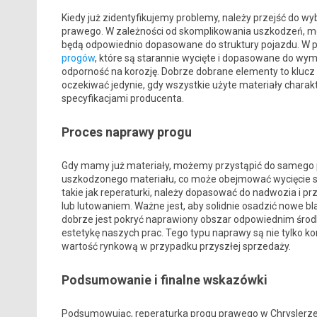
Kiedy już zidentyfikujemy problemy, należy przejść do w
prawego. W zależności od skomplikowania uszkodzeń, m
będą odpowiednio dopasowane do struktury pojazdu. W p
progów
, które są starannie wycięte i dopasowane do wy
odporność na korozję. Dobrze dobrane elementy to klucz
oczekiwać jedynie, gdy wszystkie użyte materiały charak
specyfikacjami producenta.
Proces naprawy progu
Gdy mamy już materiały, możemy przystąpić do samego 
uszkodzonego materiału, co może obejmować wycięcie 
takie jak reperaturki, należy dopasować do nadwozia i 
lub lutowaniem. Ważne jest, aby solidnie osadzić nowe bl
dobrze jest pokryć naprawiony obszar odpowiednim środk
estetykę naszych prac. Tego typu naprawy są nie tylko ko
wartość rynkową w przypadku przyszłej sprzedaży.
Podsumowanie i finalne wskazówki
Podsumowując, reperaturka progu prawego w Chryslerze 