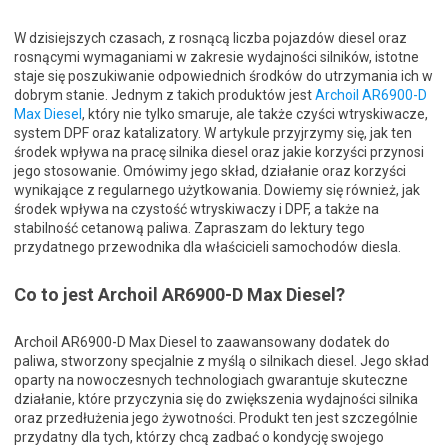
W dzisiejszych czasach, z rosnącą liczba pojazdów diesel oraz
rosnącymi wymaganiami w zakresie wydajności silników, istotne
staje się poszukiwanie odpowiednich środków do utrzymania ich w
dobrym stanie. Jednym z takich produktów jest
Archoil AR6900-D
Max Diesel
, który nie tylko smaruje, ale także czyści wtryskiwacze,
system DPF oraz katalizatory. W artykule przyjrzymy się, jak ten
środek wpływa na pracę silnika diesel oraz jakie korzyści przynosi
jego stosowanie. Omówimy jego skład, działanie oraz korzyści
wynikające z regularnego użytkowania. Dowiemy się również, jak
środek wpływa na czystość wtryskiwaczy i DPF, a także na
stabilność cetanową paliwa. Zapraszam do lektury tego
przydatnego przewodnika dla właścicieli samochodów diesla.
Co to jest Archoil AR6900-D Max Diesel?
Archoil AR6900-D Max Diesel to zaawansowany dodatek do
paliwa, stworzony specjalnie z myślą o silnikach diesel. Jego skład
oparty na nowoczesnych technologiach gwarantuje skuteczne
działanie, które przyczynia się do zwiększenia wydajności silnika
oraz przedłużenia jego żywotności. Produkt ten jest szczególnie
przydatny dla tych, którzy chcą zadbać o kondycję swojego