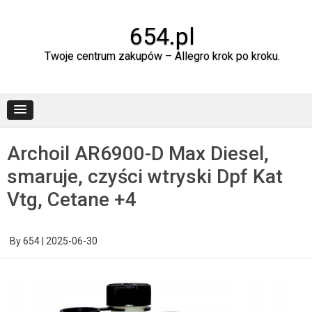
Skip
to
content
654.pl
Twoje centrum zakupów – Allegro krok po kroku.
Archoil AR6900-D Max Diesel,
smaruje, czyści wtryski Dpf Kat
Vtg, Cetane +4
By
654
|
2025-06-30