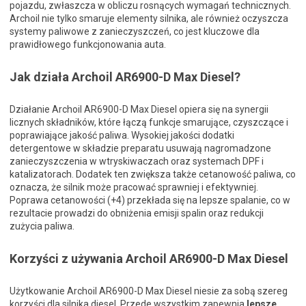
pojazdu, zwłaszcza w obliczu rosnących wymagań technicznych.
Archoil nie tylko smaruje elementy silnika, ale również oczyszcza
systemy paliwowe z zanieczyszczeń, co jest kluczowe dla
prawidłowego funkcjonowania auta.
Jak działa Archoil AR6900-D Max Diesel?
Działanie Archoil AR6900-D Max Diesel opiera się na synergii
licznych składników, które łączą funkcje smarujące, czyszczące i
poprawiające jakość paliwa. Wysokiej jakości dodatki
detergentowe w składzie preparatu usuwają nagromadzone
zanieczyszczenia w wtryskiwaczach oraz systemach DPF i
katalizatorach. Dodatek ten zwiększa także cetanowość paliwa, co
oznacza, że ​​silnik może pracować sprawniej i efektywniej.
Poprawa cetanowości (+4) przekłada się na lepsze spalanie, co w
rezultacie prowadzi do obniżenia emisji spalin oraz redukcji
zużycia paliwa.
Korzyści z używania Archoil AR6900-D Max Diesel
Użytkowanie Archoil AR6900-D Max Diesel niesie za sobą szereg
korzyści dla silnika diesel. Przede wszystkim zapewnia
lepsze