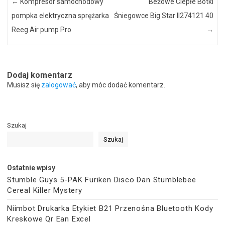
←
Kompresor samochodowy
Beżowe Ciepłe Botki
pompka elektryczna sprężarka
Śniegowce Big Star II274121 40
Reeg Air pump Pro
→
Dodaj komentarz
Musisz się
zalogować
, aby móc dodać komentarz.
Szukaj
Szukaj
Ostatnie wpisy
Stumble Guys 5-PAK Furiken Disco Dan Stumblebee
Cereal Killer Mystery
Niimbot Drukarka Etykiet B21 Przenośna Bluetooth Kody
Kreskowe Qr Ean Excel