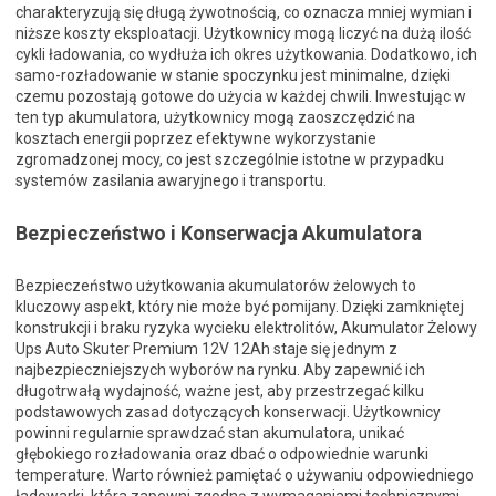
charakteryzują się długą żywotnością, co oznacza mniej wymian i
niższe koszty eksploatacji. Użytkownicy mogą liczyć na dużą ilość
cykli ładowania, co wydłuża ich okres użytkowania. Dodatkowo, ich
samo-rozładowanie w stanie spoczynku jest minimalne, dzięki
czemu pozostają gotowe do użycia w każdej chwili. Inwestując w
ten typ akumulatora, użytkownicy mogą zaoszczędzić na
kosztach energii poprzez efektywne wykorzystanie
zgromadzonej mocy, co jest szczególnie istotne w przypadku
systemów zasilania awaryjnego i transportu.
Bezpieczeństwo i Konserwacja Akumulatora
Bezpieczeństwo użytkowania akumulatorów żelowych to
kluczowy aspekt, który nie może być pomijany. Dzięki zamkniętej
konstrukcji i braku ryzyka wycieku elektrolitów, Akumulator Żelowy
Ups Auto Skuter Premium 12V 12Ah staje się jednym z
najbezpieczniejszych wyborów na rynku. Aby zapewnić ich
długotrwałą wydajność, ważne jest, aby przestrzegać kilku
podstawowych zasad dotyczących konserwacji. Użytkownicy
powinni regularnie sprawdzać stan akumulatora, unikać
głębokiego rozładowania oraz dbać o odpowiednie warunki
temperature. Warto również pamiętać o używaniu odpowiedniego