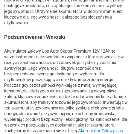
ładowarki, która zapewni zgodną z wymaganiami technicznymi
obsługę akumulatora, co zapobiegnie uszkodzeniom i wydłuży
jego żywotność. Utrzymanie akumulatora w dobrym stanie jest
kluczowe dla jego wydajności i dalszego bezpieczeństwa
użytkowania.
Podsumowanie i Wnioski
Akumulator Żelowy Ups Auto Skuter Premium 12V 12Ah to
wszechstronne i niezawodne rozwiązanie, które sprawdzi się w
różnych zastosowaniach, od zabawek po systemy zasilania
awaryjnego. Jego wydajność, długowieczność oraz
bezpieczeństwo czynią go doskonałym wyborem dla
użytkowników poszukujących efektywnego źródła energii.
Podczas gdy oszczędności wynikające z mniej wymagającej
konserwacji i dłuższego okresu użytkowania są niewątpliwą
zaletą, kluczowe znaczenie ma także odpowiednie korzystanie z
akumulatora, aby maksymalizować jego żywotność. Inwestując w
ten akumulator, użytkownicy nie tylko zyskują efektywne źródło
energii, ale również przyczyniają się do ochrony środowiska,
wybierając produkt bezpieczny i ekologiczny. Na zakończenie, dla
wszystkich poszukujących doskonałej jakości akumulatora,
zachęcamy do zapoznania się z ofertą
Akumulator Żelowy Ups