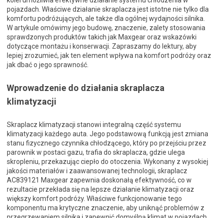
kolei umożliwia efektywne działanie systemu chłodzenia w
pojazdach. Właściwe działanie skraplacza jest istotne nie tylko dla
komfortu podróżujących, ale także dla ogólnej wydajności silnika.
W artykule omówimy jego budowę, znaczenie, zalety stosowania
sprawdzonych produktów takich jak Maxgear oraz wskazówki
dotyczące montażu i konserwacji. Zapraszamy do lektury, aby
lepiej zrozumieć, jak ten element wpływa na komfort podróży oraz
jak dbać o jego sprawność.
Wprowadzenie do działania skraplacza
klimatyzacji
Skraplacz klimatyzacji stanowi integralną część systemu
klimatyzacji każdego auta. Jego podstawową funkcją jest zmiana
stanu fizycznego czynnika chłodzącego, który po przejściu przez
parownik w postaci gazu, trafia do skraplacza, gdzie ulega
skropleniu, przekazując ciepło do otoczenia. Wykonany z wysokiej
jakości materiałów i zaawansowanej technologii, skraplacz
AC839121 Maxgear zapewnia doskonałą efektywność, co w
rezultacie przekłada się na lepsze działanie klimatyzacji oraz
większy komfort podróży. Właściwe funkcjonowanie tego
komponentu ma krytyczne znaczenie, aby uniknąć problemów z
przegrzewaniem silnika i zapewnić domyślną klimat w pojazdach.