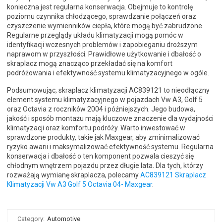
konieczna jest regularna konserwacja. Obejmuje to kontrolę
poziomu czynnika chłodzącego, sprawdzanie połączeń oraz
czyszczenie wymienników ciepła, które mogą być zabrudzone.
Regularne przeglądy układu klimatyzacji mogą pomóc w
identyfikacji wczesnych problemów i zapobieganiu droższym
naprawom w przyszłości. Prawidłowe użytkowanie i dbałość o
skraplacz mogą znacząco przekładać się na komfort
podróżowania i efektywność systemu klimatyzacyjnego w ogóle.
Podsumowując, skraplacz klimatyzacji AC839121 to nieodłączny
element systemu klimatyzacyjnego w pojazdach Vw A3, Golf 5
oraz Octavia z roczników 2004 i późniejszych. Jego budowa,
jakość i sposób montażu mają kluczowe znaczenie dla wydajności
klimatyzacji oraz komfortu podróży. Warto inwestować w
sprawdzone produkty, takie jak Maxgear, aby zminimalizować
ryzyko awarii i maksymalizować efektywność systemu. Regularna
konserwacja i dbałość o ten komponent pozwala cieszyć się
chłodnym wnętrzem pojazdu przez długie lata. Dla tych, którzy
rozważają wymianę skraplacza, polecamy
AC839121 Skraplacz
Klimatyzacji Vw A3 Golf 5 Octavia 04- Maxgear
.
Category:
Automotive