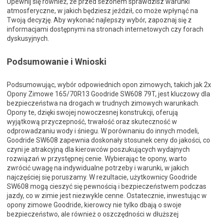
Upewnij się również, że przed sezonem sprawdzisz warunki
atmosferyczne, w jakich będziesz jeździł, co może wpłynąć na
Twoją decyzję. Aby wykonać najlepszy wybór, zapoznaj się z
informacjami dostępnymi na stronach internetowych czy forach
dyskusyjnych.
Podsumowanie i Wnioski
Podsumowując, wybór odpowiednich opon zimowych, takich jak 2x
Opony Zimowe 165/70R13 Goodride SW608 79T, jest kluczowy dla
bezpieczeństwa na drogach w trudnych zimowych warunkach.
Opony te, dzięki swojej nowoczesnej konstrukcji, oferują
wyjątkową przyczepność, trwałość oraz skuteczność w
odprowadzaniu wody i śniegu. W porównaniu do innych modeli,
Goodride SW608 zapewnia doskonały stosunek ceny do jakości, co
czyni je atrakcyjną dla kierowców poszukujących wydajnych
rozwiązań w przystępnej cenie. Wybierając te opony, warto
zwrócić uwagę na indywidualne potrzeby i warunki, w jakich
najczęściej się poruszamy. W rezultacie, użytkownicy Goodride
SW608 mogą cieszyć się pewnością i bezpieczeństwem podczas
jazdy, co w zimie jest niezwykle cenne. Ostatecznie, inwestując w
opony zimowe Goodride, kierowcy nie tylko dbają o swoje
bezpieczeństwo, ale również o oszczędności w dłuższej