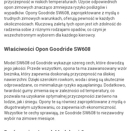
przyczepność w niskich temperaturach. Użycie odpowiednich
opon zimowych znacząco zmniejsza ryzyko poślizgów i
wypadków. Opony Goodride SW608, zaprojektowane z myślą o
trudnych zimowych warunkach, oferują pewność w każdych
okolicznościach. Kluczową zaletą tych opon jest ich zdolność do
radzenia sobie z różnymi rodzajami opadów, co czyni je
wszechstronnym wyborem dla każdego kierowcy.
Właściwości Opon Goodride SW608
Model SW608 od Goodride wykazuje szereg cech, które dowodzą
jego jakości. Przede wszystkim, opona ta ma zaawansowany wzór
bieżnika, który zapewnia doskonałą przyczepność na śliskiej
nawierzchni. Dzięki szerokim rowkom, woda i śnieg są skutecznie
odprowadzane, co minimalizuje ryzyko aquaplaningu. Dodatkowo,
twardość gumy zmienia się w zależności od temperatury, co
pozwala na uzyskanie optymalnej przyczepności zarówno na
lodzie, jak i śniegu. Opony te są również zaprojektowane z myślą o
długotrwałym użytkowaniu, co zapewnia ich ekonomiczność.
Wszystkie te cechy sprawiają, że Goodride SW608 to niezawodny
wybór na zimowe miesiące.