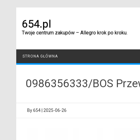
Skip
to
content
654.pl
Twoje centrum zakupów – Allegro krok po kroku.
STRONA GŁÓWNA
0986356333/BOS Prze
By
654
|
2025-06-26