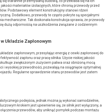
się starannie przemyślaną budową, co przekłada się na ich
jakości materiałów izolacyjnych, które chronią przewody przed
iów. Podstawowy element konstrukcyjny stanowi rdzeń
ryczną. Dodatkowo, przewody te często pokryte są specjalnymi
nia mechaniczne. Tak doskonała konstrukcja sprawia, że przewody
ją się dużą odpornością na uszkodzenia związane z codziennym
 w Układzie Zapłonowym
układzie zapłonowym, przesyłając energię z cewki zapłonowej do
ktywność zapłonu oraz pracę silnika. Użycie niskiej jakości
skutkuje zwiększonym zużyciem paliwa oraz obniżoną mocą
ci i wysokiej przewodności, pozwalają na osiągnięcie optymalnej
ci pojazdu. Regularne sprawdzenie stanu przewodów jest zatem
stycznego podejścia, jednak można ją wykonać samodzielnie,
uczowym krokiem jest upewnienie się, że silnik jest wyłączony, a
 połączenia przewodów, aby uniknąć pomyłek podczas montażu