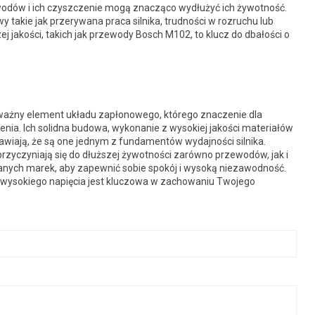
odów i ich czyszczenie mogą znacząco wydłużyć ich żywotność.
akie jak przerywana praca silnika, trudności w rozruchu lub
jakości, takich jak przewody Bosch M102, to klucz do dbałości o
ważny element układu zapłonowego, którego znaczenie dla
enia. Ich solidna budowa, wykonanie z wysokiej jakości materiałów
rawiają, że są one jednym z fundamentów wydajności silnika.
yczyniają się do dłuższej żywotności zarówno przewodów, jak i
nych marek, aby zapewnić sobie spokój i wysoką niezawodność.
 wysokiego napięcia jest kluczowa w zachowaniu Twojego