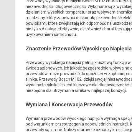
Przewody wysokiego napięcia Bosch M102 charakteryzują 
niezawodność i długowieczność. Wykonane są z wysokiej 
działaniem wysokich temperatur oraz wpływem chemikal
miedziany, który zapewnia doskonałą przewodność elekt
powłokami, które zwiększają ich odporność na uszkodze
nie tylko działają efektywnie, ale również charakteryzu
użytkowaniem samochodu.
Znaczenie Przewodów Wysokiego Napięcia
Przewody wysokiego napięcia pełnią kluczową funkcję w 
świec zapłonowych. Ich jakość bezpośrednio wpływa na efe
przewodów może prowadzić do opóźnień w zapłonie, co 
silnika. Przewody Bosch M102, dzięki swojej niezawodnoś
wydajności silnika, co jest kluczowe dla długowiecznoś
niezbędne dla utrzymania silnika w najlepszej kondycji.
Wymiana i Konserwacja Przewodów
Wymiana przewodów wysokiego napięcia wymaga specjali
pod warunkiem przestrzegania odpowiednich instrukcji. Kl
przewody są zimne. Należy starannie oznaczyć miejsce